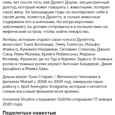
семь лет после того, как Дулитт Дауни, эксцентричный
доктор, который может говорить с животными, потерял
свою жену. За прошедшие годы он изолировал себя в
своем доме, поместье Дулиттл, и только животные
содержали его в компании. Но когда королева
заболевает, он должен отправиться в путешествие на
мифический остров, чтобы найти лекарство.
Актеры, которые отдают свои голоса Дулиттлу,
включают Тома Холланда, Эмму Томпсон, Ральфа
Файнса, Кумаила Нанджани, Октавию Спенсер, Джона
Сину, Рами Малека, Крейга Робинсона, Марион
Котийяр, Франсес де ла Тур и Кармен Эджого. В главных
ролях в главных ролях играют Антонио Бандерас, Джим
Бродбент и Майкл Шин.
Дауни играл Тони Старка / Железного Человека в
фильмах Marvel с 2008 по 2009 год, завершая свою
работу с April Avengers: Endgame, который считается
самым кассовым фильмом всех времен.
Universal Studios открывает Dolittle открывает 17 января
2020 года.
Поделиться новостью