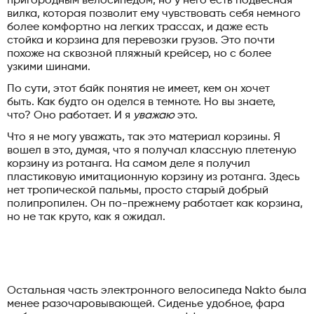
пригородным велосипедом, но у него есть подвесная
вилка, которая позволит ему чувствовать себя немного
более комфортно на легких трассах, и даже есть
стойка и корзина для перевозки грузов. Это почти
похоже на сквозной пляжный крейсер, но с более
узкими шинами.
По сути, этот байк понятия не имеет, кем он хочет
быть. Как будто он оделся в темноте. Но вы знаете,
что? Оно работает. И я
уважаю
это.
Что я не могу уважать, так это материал корзины. Я
вошел в это, думая, что я получал классную плетеную
корзину из ротанга. На самом деле я получил
пластиковую имитационную корзину из ротанга. Здесь
нет тропической пальмы, просто старый добрый
полипропилен. Он по-прежнему работает как корзина,
но не так круто, как я ожидал.
Остальная часть электронного велосипеда Nakto была
менее разочаровывающей. Сиденье удобное, фара