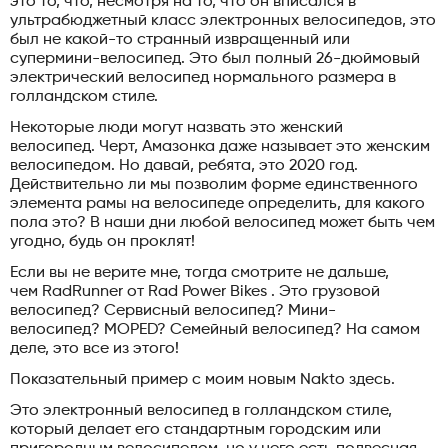
это то, что, несмотря на то, что он вписался в
ультрабюджетный класс электронных велосипедов, это
был не какой-то странный извращенный или
супермини-велосипед. Это был полный 26-дюймовый
электрический велосипед нормального размера в
голландском стиле.
Некоторые люди могут назвать это женский
велосипед. Черт, Амазонка даже называет это женским
велосипедом. Но давай, ребята, это 2020 год.
Действительно ли мы позволим форме единственного
элемента рамы на велосипеде определить, для какого
пола это? В наши дни любой велосипед может быть чем
угодно, будь он проклят!
Если вы не верите мне, тогда смотрите не дальше,
чем RadRunner от Rad Power Bikes . Это грузовой
велосипед? Сервисный велосипед? Мини-
велосипед? MOPED? Семейный велосипед? На самом
деле, это все из этого!
Показательный пример с моим новым Nakto здесь.
Это электронный велосипед в голландском стиле,
который делает его стандартным городским или