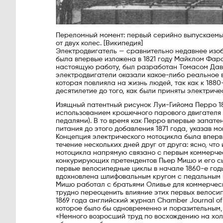
Переломный момент: первый серийно выпускаемы
от двух колес. [Википедия]
Электродвигатель — сравнительно недавнее изоб
была впервые изложена в 1821 году Майклом Фа
настоящую работу, был разработан Томасом Давенп
электродвигатели оказали какое-либо реальное 
которая повлияла на жизнь людей, так как к 1880
десятилетие до того, как были приняты электрич
Изящный патентный рисунок Луи-Гийома Перро 187
использованием крошечного парового двигателя 
педалями). В то время как Перро впервые запатен
питания до этого добавления 1871 года, указав мо
Концепция электрического мотоцикла была вперв
течение нескольких дней друг от друга: ясно, чт
мотоцикла напрямую связано с первым коммерчес
конкурирующих претендентов Пьер Мишо и его с
первые велосипедные циклы в начале 1860-е год
вдохновлена ​​шлифовальным кругом с педальным 
Мишо работал с братьями Оливье для коммерческо
трудно переоценить влияние этих первых велосип
1869 года английский журнал Chamber Journal of P
которое было бы одновременно и поразительным,
«Немного возросший труд по восхождению на холм