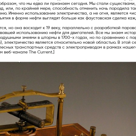
образом, что мы едва ли признаем сегодня. Мы стали существами,
д, или, по крайней мере, способность отменить ночь породила та
ню. Именно использование электричества, а не огня, является «и
ъятия в форме нефти выглядят больше как фаустовская сделка ка
я, но она восходит к 19 веку, параллельно с разработкой паров
вавшей использованию нефти для двигателей. Все мы знаем исто
здушными змеями в штормы в 1700-х годах, но по сравнению с па
, электричество является относительно новой областью. В этой с
колесных транспортных средств с электроприводом в рамках нашег
 веб-канале The Current.]