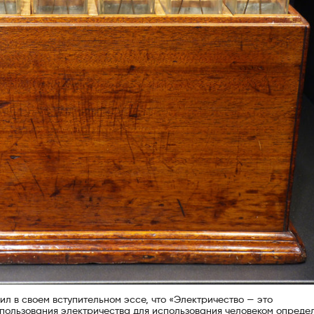
явил в своем вступительном эссе, что «Электричество — это
пользования электричества для использования человеком опреде