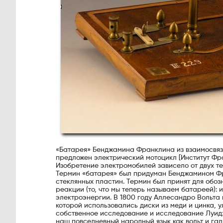
«Батарея» Бенджамина Франклина из взаимосвязан
предложен электрический мотоцикл [Институт Фр
Изобретение электромобилей зависело от двух те
Термин «батарея» был придуман Бенджамином Ф
стеклянных пластин. Термин был принят для обоз
реакции (то, что мы теперь называем батареей):
электроэнергии. В 1800 году Аллесандро Вольта
которой использовались диски из меди и цинка, 
собственное исследование и исследование Луидж
наш повседневный народный язык как вольт и гал