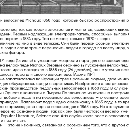
й велосипед Michaux 1868 года, который быстро распространил 
ретение, так как теория электронов и магнитов, создающих движе
радеем. Первый надлежащий электродвигатель, способный выполн
ортом в 1834 году. Тем не менее, только в 1870-х годах
влияние на мир в виде тележек. Они были первой формой электрич
-м годам сотни транс переносить людей в города по всему миру, 
еские фонари.
1 года (15 июня) с указанием мощности пара для его велосипеда
на велосипеде Michaux (первый серийно выпускаемый велосипед 
товал идею мотоцикла в 1868 году (26 декабря), он не уточнил ист
щность пара для своего велосипеда. [Архив INPI]
ые запатентована во Франции тремя разными людьми, двое из них
о идея обсуждалась среди сверстников. Изобретение электрическо
ким производством педальных велосипедов в 1868 году. В случае
ын Эрнест в компании с Пьером Лаллемоном изначально построи
ы, добавив педали на переднюю ось велосипеда — очевидно, иде
приводом. Лаллемонт подал идею американцу в 1865 году, в то вр
го производства первых велосипедов в 1868 году. Но это сухие с
едов на сознание людей, так как они были чертовски весело. Уже 
opular Literature, Science and Arts опубликовал эссе о велосипед
 и поэтичным:
 — это не изюминка, связанная с осознанием того, что с другой 