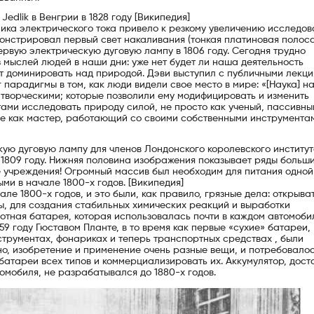
edlik в Венгрии в 1828 году [Википедия]
ника электрического тока привело к резкому увеличению исследов
монстрировал первый свет накаливания (тонкая платиновая полоса
рвую электрическую дуговую лампу в 1806 году. Сегодня трудно
 мыслей людей в наши дни: уже нет будет ли наша деятельность
 доминировать над природой. Дэви выступил с публичными лекци
парадигмы в том, как люди видели свое место в мире: «[Наука] н
 творческими; которые позволили ему модифицировать и изменить
ми исследовать природу силой, не просто как ученый, пассивны
ее как мастер, работающий со своими собственными инструментам
кую дуговую лампу для членов Лондонского королевского институт
 1809 году. Нижняя половина изображения показывает ряды больш
е учреждения! Огромный массив был необходим для питания одной
ми в начале 1800-х годов. [Википедия]
е 1800-х годов, и это были, как правило, грязные дела: открыва
ы, для создания стабильных химических реакций и выработки
тная батарея, которая использовалась почти в каждом автомоби
59 году Гюставом Планте, в то время как первые «сухие» батареи,
струментах, фонариках и теперь транспортных средствах , были
но, изобретение и применение очень разные вещи, и потребовало
атареи всех типов и коммерциализировать их. Аккумулятор, дост
омобиля, не разрабатывался до 1880-х годов.