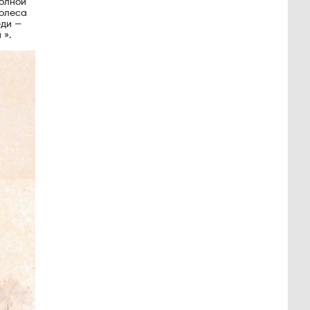
полной
колеса
еди —
 ».