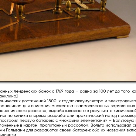
ных лейденских банок с 1769 года — ровно за 100 лет до того, к
анклина]
хнических достижений 1800-х годов: аккумулятора и электродвига
ранклином для описания множества взаимосвязанных заряженных
начения электричества, вырабатываемого в результате химическо
 именно химики впервые разработали практический метод произво
 построил первую батарею с «мокрыми элементами» — Вольтовую к
уложенные в картон, пропитанный рассолом. Вольта использовал с
и Гальвани для разработки своей батареи: оба их названия вкл
ьванизм.