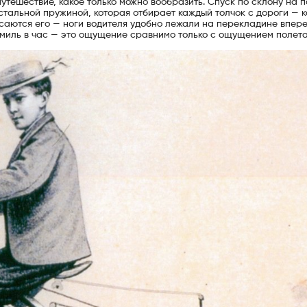
утешествие, какое только можно вообразить. Спуск по склону на 
тальной пружиной, которая отбирает каждый толчок с дороги — 
 касаются его — ноги водителя удобно лежали на перекладине впер
 миль в час — это ощущение сравнимо только с ощущением полета