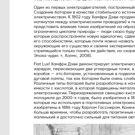
Один из первых электродвигателей, построенный J
Создание батареи в качестве стабильного источ
электричеством. К 1802 году Хамфри Дэви проде
натянутая между электрическими проводами) и пе
представить влияние таких изобретений на образ
ограничена циклами природы — люди скоро будут
которые распространяли новую идеологию, сдвиг 
его способностями, которые почти можно назвать
окружающие его существа и своими эксперимента
стремящийся только понять ее действия, но скор
Эпоха чудес », Холмс, 2008).
Fiat Lux! Хамфри Дэви демонстрирует электричес
зарядом, пересекающим две углеродные точки, в
коробок — это батареи, установленные в подвал
дуговой лампы, так как батареи были очень слабы
Различные типы батарей были разработаны в начал
емкости с кислотой, в которой подвешены металл
электроэнергии. Перезаряжаемая свинцово-кисло
мотоцикле до 2000-х годов, была изобретена в 18
которые мы используем в портативных электроин
изобретены в 1886 году Карлом Гасснером. Конеч
больше времени, чтобы разработать практичные б
маленький и достаточно сильный для питания авт