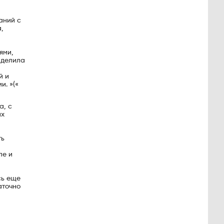
аний с
,
ями,
аделила
й и
и. »(«
а, с
их
ть
ле и
сь еще
аточно