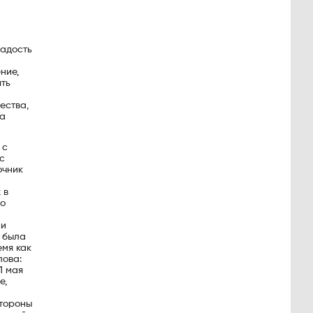
радость
ние,
ять
ества,
за
 с
с
очник
 в
го
ли
я была
емя как
лова:
1 мая
е,
стороны