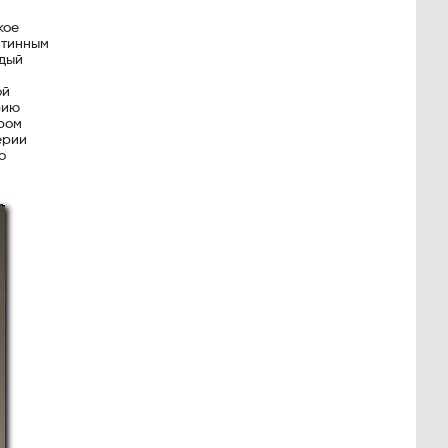
кое
стинным
ждый
ой
рию
ром
ерии
о