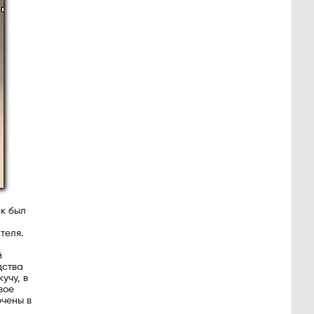
ак был
теля.
й
дства
учу, в
вое
ючены в