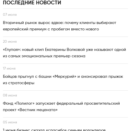
ПОСЛЕДНИЕ НОВОСТИ
07 июля
Вторичный рынок вырос вдвое: почему клиенты выбирают
европейский премиум с пробегом вместо нового
20 июня
«Глупая»: новый клип Екатерины Волковой уже называют одной
из самых эмоциональных премьер сезона
17 июня
Бойцов прыгнул с башни «Меркурий» и анонсировал прыжок
из стратосферы
08 июня
Фонд «Полилог» запускает федеральный просветительский
проект «Вестник мецената»
05 июня
1 июня бизнес сказал «спасибо» семьям волонтеров