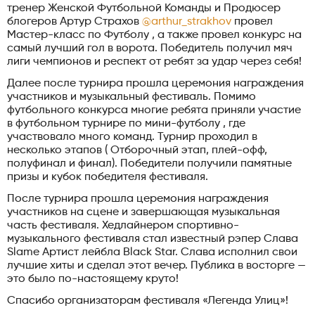
тренер Женской Футбольной Команды и Продюсер
блогеров Артур Страхов
@arthur_strakhov
провел
Мастер-класс по Футболу , а также провел конкурс на
самый лучший гол в ворота. Победитель получил мяч
лиги чемпионов и респект от ребят за удар через себя!
Далее после турнира прошла церемония награждения
участников и музыкальный фестиваль. Помимо
футбольного конкурса многие ребята приняли участие
в футбольном турнире по мини-футболу , где
участвовало много команд. Турнир проходил в
несколько этапов ( Отборочный этап, плей-офф,
полуфинал и финал). Победители получили памятные
призы и кубок победителя фестиваля.
После турнира прошла церемония награждения
участников на сцене и завершающая музыкальная
часть фестиваля. Хедлайнером спортивно-
музыкального фестиваля стал известный рэпер Слава
Slame Артист лейбла Black Star. Слава исполнил свои
лучшие хиты и сделал этот вечер. Публика в восторге —
это было по-настоящему круто!
Спасибо организаторам фестиваля «Легенда Улиц»!