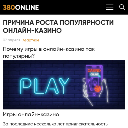
ПРИЧИНА РОСТА ПОПУЛЯРНОСТИ
ОНЛАЙН-КАЗИНО
Азартное
02 апреля
Почему игры в онлайн-казино так
популярны?
Игры онлайн-казино
За последние несколько лет привлекательность