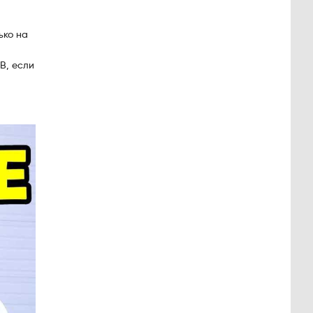
ько на
В, если