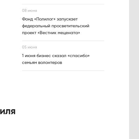
08 июня
Фонд «Полилог» запускает
федеральный просветительский
проект «Вестник мецената»
05 июня
1 июня бизнес сказал «спасибо»
семьям волонтеров
иля