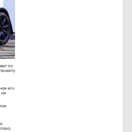
овет по
 проекту
чая его
 не
том
ца
атора,