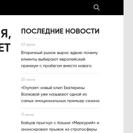
ПОСЛЕДНИЕ НОВОСТИ
Я,
ЕТ
07 июля
Вторичный рынок вырос вдвое: почему
клиенты выбирают европейский
премиум с пробегом вместо нового
20 июня
«Глупая»: новый клип Екатерины
Волковой уже называют одной из
самых эмоциональных премьер сезона
17 июня
Бойцов прыгнул с башни «Меркурий» и
анонсировал прыжок из стратосферы