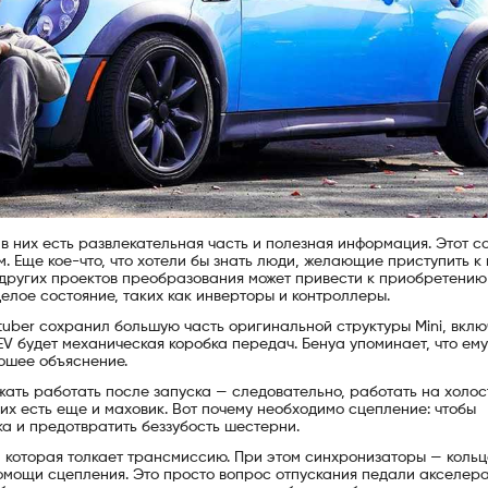
 в них есть развлекательная часть и полезная информация. Этот с
. Еще кое-что, что хотели бы знать люди, желающие приступить к
а других проектов преобразования может привести к приобретению
целое состояние, таких как инверторы и контроллеры.
uber сохранил большую часть оригинальной структуры Mini, вклю
EV будет механическая коробка передач. Бенуа упоминает, что ему
рошее объяснение.
ать работать после запуска — следовательно, работать на холос
х есть еще и маховик. Вот почему необходимо сцепление: чтобы
а и предотвратить беззубость шестерни.
, которая толкает трансмиссию. При этом синхронизаторы — коль
омощи сцепления. Это просто вопрос отпускания педали акселер