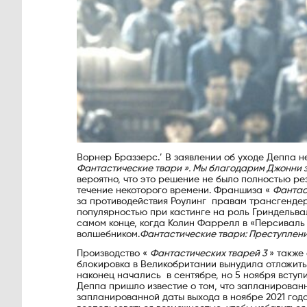
Ворнер Браззерс.’ В заявлении об уходе Деппа н
Фантастические твари ». Мы благодарим Джонни з
вероятно, что это решение не было полностью р
течение некоторого времени. Франшиза «
Фантас
за противодействия Роулинг правам трансгендеро
популярностью при кастинге на роль Гриндельва
самом конце, когда Колин Фаррелл в «Персиваль
волшебником.
Фантастические твари: Преступлен
Производство «
Фантастических тварей 3
» также
блокировка в Великобритании вынудила отложить
наконец начались в сентябре, но 5 ноября вступ
Деппа пришло известие о том, что запланирован
запланированной даты выхода в ноябре 2021 года 