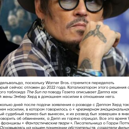
дельвальда, поскольку Warner Bros. стремится переделать
орый сейчас отложен до 2022 года. Катализатором этого решения 
кого таблоида
The Sun по
поводу Газета описывает Деппа как
й жены Эмбер Херд в домашнем насилии в отношении него.
сколько дней после подачи заявления о разводе с Деппом Херд та
ем насилии, в котором говорилось о «
чрезмерном эмоционально
ый судебный приказ был вынесен, и их развод был завершен в ян
оворить об обвинениях, а Депп их горячо отрицал. Все это время
з франшизы «
Фантастические твари
». Писательница о Гарри Потт
Основываясь на нашем понимании обстоятельств, создатели фильм