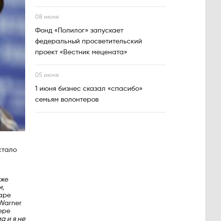
08 июня
Фонд «Полилог» запускает
федеральный просветительский
проект «Вестник мецената»
05 июня
1 июня бизнес сказал «спасибо»
семьям волонтеров
стало
кже
м,
варе
 Warner
ере
а и я не