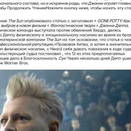
чального состава, но и искренне рады, что Джонни играет главн
бы Продолжить ЧтениеНажмите кнопку ниже, чтобы начать эту ста
ание
The Sun
опубликовало статью с заголовком «
GONE POTTY: Как 
 выбрав в новом фильме
«
Фантастические твари
»
Джонни Деппа,
дическая команда выступала против обвинений Херда, делясь
ла Деппу физическому и эмоциональному насилию во время их брак
в материнской компании
The Sun
на том основании, что статья о «и
рофессиональной репутации.
.»Правовая битва, а затем в значитель
м физическом насилии, с Heard себя давать показания в ходе суд
льствующий судья постановил , что 12 из этих предполагаемых
решив дело в Благосклонность
Сун
Через несколько дней Депп уше
е Warner Bros.