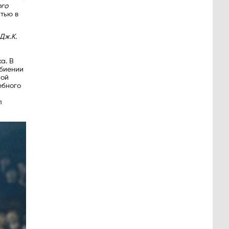
ого
тью в
Дж.К.
а. В
збиении
ной
ебного
л