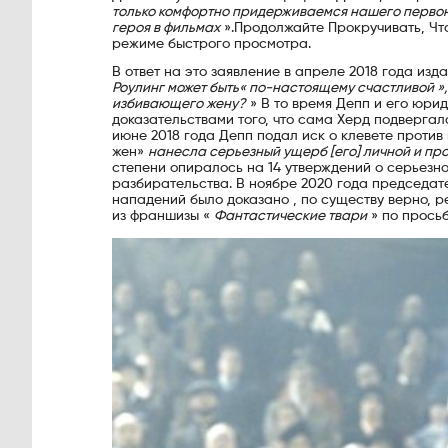
только комфортно придерживаемся нашего первона
героя в фильмах
».Продолжайте Прокручивать, Что
режиме быстрого просмотра.
В ответ на это заявление в апреле 2018 года изд
Роулинг может быть« по-настоящему счастливой »,
избивающего жену?
» В то время Депп и его юри
доказательствами того, что сама Херд подверга
июне 2018 года Депп подал иск о клевете проти
жен»
нанесла серьезный ущерб [его] личной и п
степени опиралось на 14 утверждений о серьезно
разбирательства. В ноябре 2020 года председате
нападений было доказано , по существу верно, 
из франшизы «
Фантастические твари
» по просьб