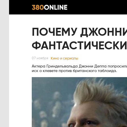
ПОЧЕМУ ДЖОННИ
ФАНТАСТИЧЕСКИХ
Кино и сериалы
07 ноября
Актера Гриндельвальда Джонни Деппа попросили 
иск о клевете против британского таблоида.