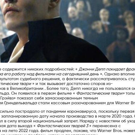
е содержится никаких подробностей: «
Джонни Депп покидает фра
а его работу над фильмами на сегодняшний день
». Однако вполне
езультатом судебного решения, а фактически рассматривалось сту
тические твари
» и так вызывает достаточно споров из-
в в Великобритании . Более того, Депп никогда не пользовался 
льда. Он появился в первом фильме «
Фантастические твари»
толь
 Грэйвз» показал себя замаскированным темным
ия Гриндельвальда
стали кассовым разочарованием для Warner Br
 сильно пострадало от пандемии коронавируса, поскольку первая
 запланированную дату начала производства в марте 2020 года.
ил в силу второй национальный запрет. Наряду с новостями об ухо
ная дата выхода «
Фантастических тварей 3
» перенесена с
на лето 2022 года. фильм продлен, похоже, что Warner Bros. може