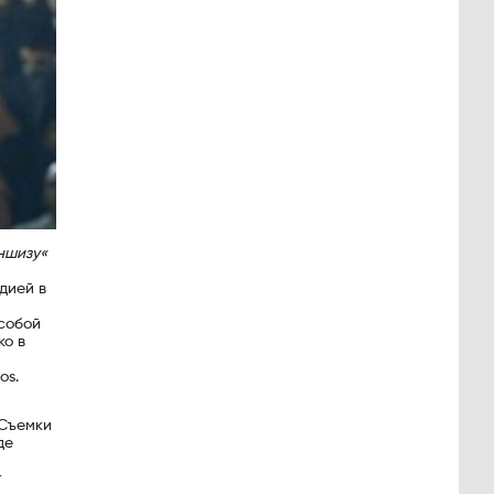
ншизу«
дией в
особой
ко в
os.
 Съемки
де
т