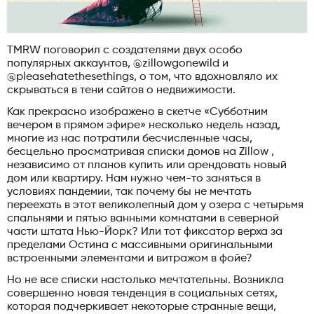
TMRW поговорил с создателями двух особо
популярных аккаунтов, @zillowgonewild и
@pleasehatethesethings, о том, что вдохновляло их
скрываться в тени сайтов о недвижимости.
Как прекрасно изображено в скетче «Субботним
вечером в прямом эфире» несколько недель назад,
многие из нас потратили бесчисленные часы,
бесцельно просматривая списки домов на Zillow ,
независимо от планов купить или арендовать новый
дом или квартиру. Нам нужно чем-то заняться в
условиях пандемии, так почему бы не мечтать
переехать в этот великолепный дом у озера с четырьмя
спальнями и пятью ванными комнатами в северной
части штата Нью-Йорк? Или тот фиксатор верха за
пределами Остина с массивными оригинальными
встроенными элементами и витражом в фойе?
Но не все списки настолько мечтательны. Возникла
совершенно новая тенденция в социальных сетях,
которая подчеркивает некоторые странные вещи,