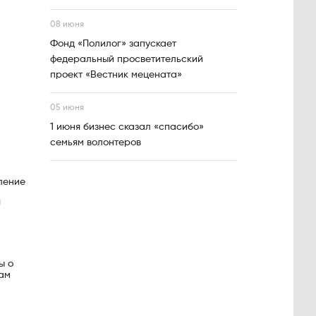
08 июня
Фонд «Полилог» запускает
федеральный просветительский
проект «Вестник мецената»
05 июня
1 июня бизнес сказал «спасибо»
семьям волонтеров
ление
я
ы о
вам