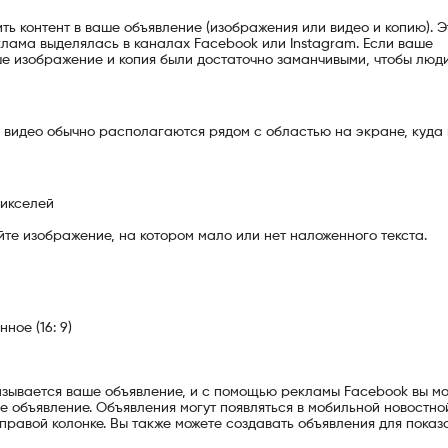
ть контент в ваше объявление (изображения или видео и копию). Э
клама выделялась в каналах Facebook или Instagram. Если ваше
ше изображение и копия были достаточно заманчивыми, чтобы люд
 видео обычно располагаются рядом с областью на экране, куда
пикселей
те изображение, на котором мало или нет наложенного текста.
ое (16: 9)
азывается ваше объявление, и с помощью рекламы Facebook вы м
ше объявление. Объявления могут появляться в мобильной новостно
правой колонке. Вы также можете создавать объявления для показ