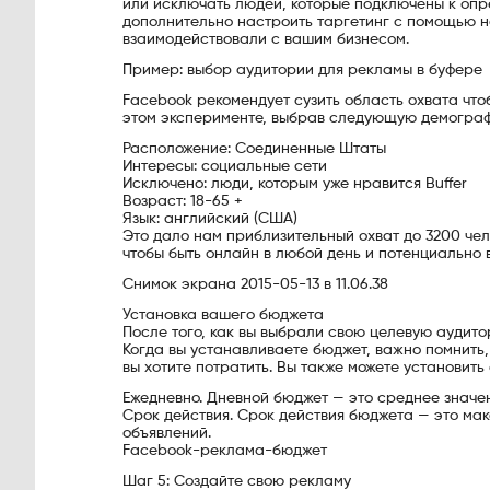
или исключать людей, которые подключены к опр
дополнительно настроить таргетинг с помощью 
взаимодействовали с вашим бизнесом.
Пример: выбор аудитории для рекламы в буфере
Facebook рекомендует сузить область охвата чт
этом эксперименте, выбрав следующую демогра
Расположение: Соединенные Штаты
Интересы: социальные сети
Исключено: люди, которым уже нравится Buffer
Возраст: 18-65 +
Язык: английский (США)
Это дало нам приблизительный охват до 3200 чело
чтобы быть онлайн в любой день и потенциально 
Снимок экрана 2015-05-13 в 11.06.38
Установка вашего бюджета
После того, как вы выбрали свою целевую аудитор
Когда вы устанавливаете бюджет, важно помнить,
вы хотите потратить. Вы также можете установит
Ежедневно. Дневной бюджет — это среднее значен
Срок действия. Срок действия бюджета — это мак
объявлений.
Facebook-реклама-бюджет
Шаг 5: Создайте свою рекламу