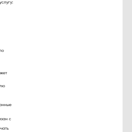
услугу:
по
ожет
илю
занные
язан с
ючать