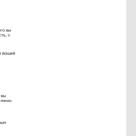
го вы
ть, с
я вашей
 вы
я меню
вым