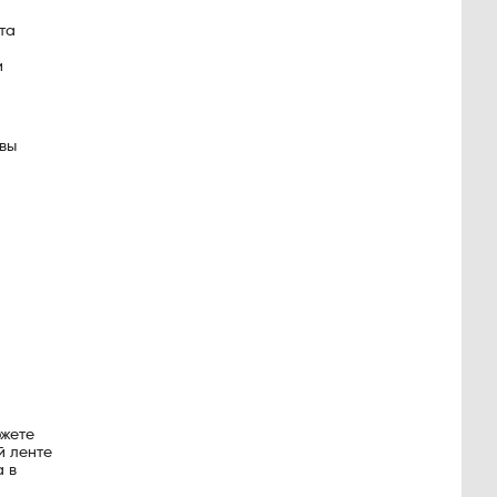
та
и
 вы
ожете
й ленте
а в