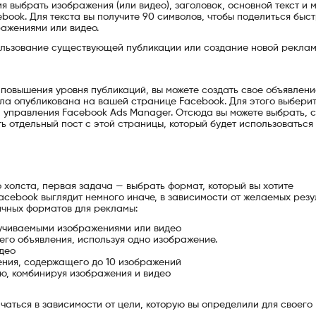
 выбрать изображения (или видео), заголовок, основной текст и м
book. Для текста вы получите 90 символов, чтобы поделиться быс
ажениями или видео.
ользование существующей публикации или создание новой реклам
повышения уровня публикаций, вы можете создать свое объявлени
ла опубликована на вашей странице Facebook. Для этого выбери
управления Facebook Ads Manager. Отсюда вы можете выбрать, с
ь отдельный пост с этой страницы, который будет использоваться 
о холста, первая задача — выбрать формат, который вы хотите
acebook выглядит немного иначе, в зависимости от желаемых резу
ичных форматов для рекламы:
ручиваемыми изображениями или видео
его объявления, используя одно изображение.
идео
ения, содержащего до 10 изображений
ю, комбинируя изображения и видео
аться в зависимости от цели, которую вы определили для своего