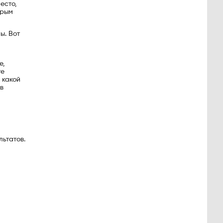
есто,
трым
ы. Вот
е,
те
 какой
в
льтатов.