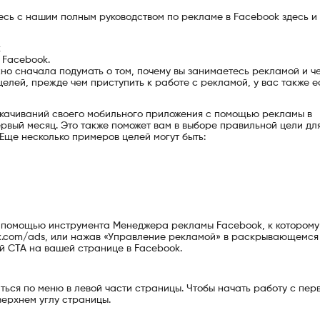
есь с нашим полным руководством по рекламе в Facebook здесь и
k
 Facebook.
но сначала подумать о том, почему вы занимаетесь рекламой и че
целей, прежде чем приступить к работе с рекламой, у вас также ес
 скачиваний своего мобильного приложения с помощью рекламы в
первый месяц. Это также поможет вам в выборе правильной цели дл
Еще несколько примеров целей могут быть:
 помощью инструмента Менеджера рекламы Facebook, к которому
ok.com/ads, или нажав «Управление рекламой» в раскрывающемс
й CTA на вашей странице в Facebook.
ься по меню в левой части страницы. Чтобы начать работу с пер
верхнем углу страницы.