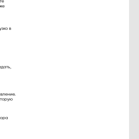
те
уже
зко в
идать,
явление.
оторую
бора