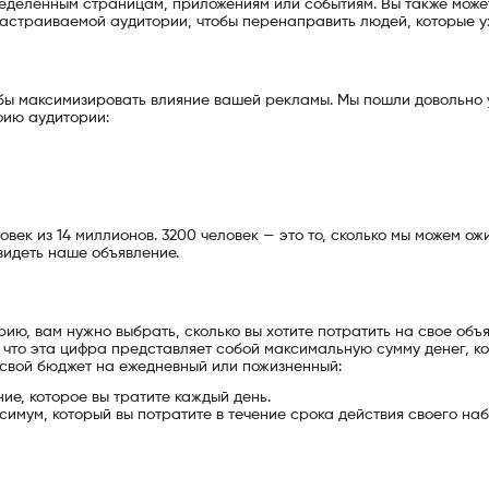
еделенным страницам, приложениям или событиям. Вы также може
настраиваемой аудитории, чтобы перенаправить людей, которые 
обы максимизировать влияние вашей рекламы. Мы пошли довольно у
фию аудитории:
век из 14 миллионов. 3200 человек — это то, сколько мы можем ож
видеть наше объявление.
ию, вам нужно выбрать, сколько вы хотите потратить на свое объ
 что эта цифра представляет собой максимальную сумму денег, к
ь свой бюджет на ежедневный или пожизненный:
ие, которое вы тратите каждый день.
симум, который вы потратите в течение срока действия своего на