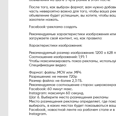
объявления на шаге 3 чуть ранее в этом посте.
После того, как выбран формат, вам нужно добави
часть невероятно важна для того, чтобы ваша ре
объявление будет успешным, вы хотите, чтобы ва
захотели нажать.
Facebook-реклама создать
Рекомендуемые характеристики изображения или
загружаете свой контент, но, как правило:
Характеристики изображения:
Рекомендуемый размер изображения: 1200 х 628 
Соотношение изображений: 1,91: 1
Чтобы максимизировать показ рекламы, используй
Спецификации видео:
Формат: файлы .MOV или .MP4
Разрешение: не менее 720p
Размер файла: не более 2,3 ГБ.
Рекомендуемое соотношение сторон: широкоэкранн
Facebook: 60 минут макс.
Instagram: максимум 60 секунд.
Шаг 6. Выберите место размещения рекламы
Место размещения рекламы определяет, где пок
выбирать, в каких местах будет показываться ва
Facebook, новостной ленте на рабочем столе и в 
Instagram.