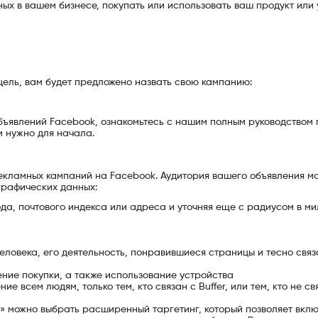
х в вашем бизнесе, покупать или использовать ваш продукт или 
цель, вам будет предложено назвать свою кампанию:
 объявлений Facebook, ознакомьтесь с нашим полным руководством 
м нужно для начала.
екламных кампаний на Facebook. Аудитория вашего объявления м
графических данных:
да, почтового индекса или адреса и уточняя еще с радиусом в м
ловека, его деятельность, понравившиеся страницы и тесно свя
ение покупки, а также использование устройства
е всем людям, только тем, кто связан с Buffer, или тем, кто не св
» можно выбрать расширенный таргетинг, который позволяет вкл