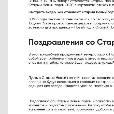
В ночь с 13 на 14 января отмечается Старый Новы
Старым Новым годом 2020 в картинках, стихах и п
Смотрите видео, как отмечают Старый Новый год
В 1918 году многие страны перешли со старого,
13 дней. А вот православная церковь продолжила
возникло два праздника – Новый год и Старый Но
Поздравления со Ста
В этот волшебный праздничный вечер старого Нов
собой все проблемы и невзгоды, а вместо них ос
счастья и улыбок, которые будут радовать каждый
Пусть в Старый Новый год тебя посетит желание 
совсем не будут сочетаться с хорошим настроени
ведь для них всегда найдется уютное местечко в
Поздравляю со Старым Новым годом и пожелать ис
моментов и радостных мгновений. Желаю, чтобы в
наполнен только счастьем, гармонией, добром и