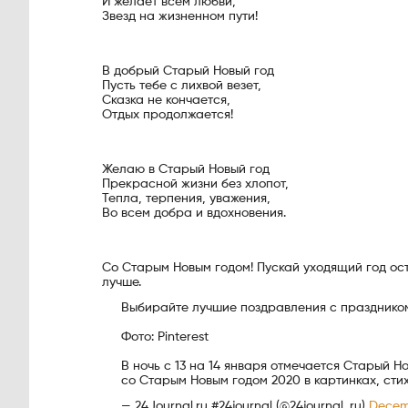
И желает всем любви,
Звезд на жизненном пути!
В добрый Старый Новый год
Пусть тебе с лихвой везет,
Сказка не кончается,
Отдых продолжается!
Желаю в Старый Новый год
Прекрасной жизни без хлопот,
Тепла, терпения, уважения,
Во всем добра и вдохновения.
Со Старым Новым годом! Пускай уходящий год ост
лучше.
Выбирайте лучшие поздравления с праздником
Фото: Pinterest
В ночь с 13 на 14 января отмечается Старый 
со Старым Новым годом 2020 в картинках, сти
— 24Journal.ru #24journal (@24journal_ru)
Decem