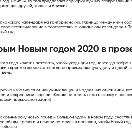
й год. Сайт
24Journal
предлагает подборку лучших поздравлений 
розе для друзей, коллег и близких.
:
 юлианского календаря на григорианский. Разница между ними со
 свое летоисчисление в соответствии с юлианским календарем. Т
вый год.
рым Новым годом 2020 в проз
ого года хочется пожелать, чтобы уходящий год навсегда забрал
тавил крепкое здоровье, всегда сопровождающую удачу и целый в
 день.
срочно избавиться от ненужных вещей и надоевших отношений, ко
ем и искренними людьми. Желаю не терять веры в сказку и волше
 нашей прекрасной жизни!
кренне хочу новых побед и большой удачи в новом году, счастли
се обиды, тревоги и печали остались в прошлом, чтобы Новый год
 любовью.