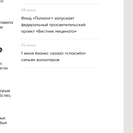
со
08 июня
Фонд «Полилог» запускает
ставила
федеральный просветительский
ак
проект «Вестник мецената»
05 июня
е
1 июня бизнес сказал «спасибо»
семьям волонтеров
 с
агон
торые
бство,
вых
 был