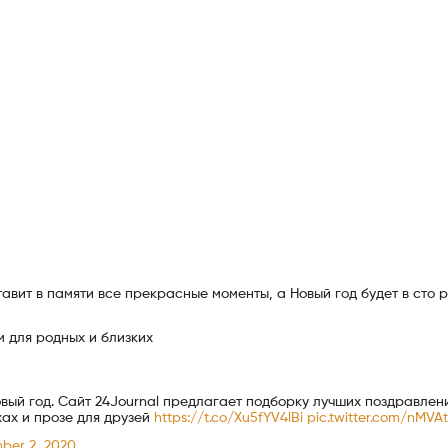
авит в памяти все прекрасные моменты, а Новый год будет в сто 
 для родных и близких
Новый год. Сайт 24Journal предлагает подборку лучших поздравлен
хах и прозе для друзей
https://t.co/Xu5fYV4lBi
pic.twitter.com/nMVAt
ber 2, 2020