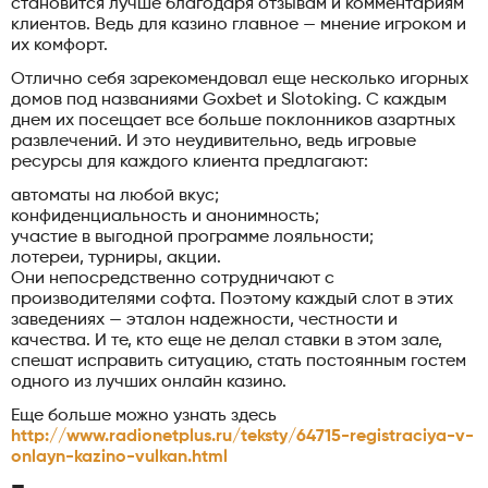
становится лучше благодаря отзывам и комментариям
клиентов. Ведь для казино главное — мнение игроком и
их комфорт.
Отлично себя зарекомендовал еще несколько игорных
домов под названиями Goxbet и Slotoking. С каждым
днем ​​их посещает все больше поклонников азартных
развлечений. И это неудивительно, ведь игровые
ресурсы для каждого клиента предлагают:
автоматы на любой вкус;
конфиденциальность и анонимность;
участие в выгодной программе лояльности;
лотереи, турниры, акции.
Они непосредственно сотрудничают с
производителями софта. Поэтому каждый слот в этих
заведениях — эталон надежности, честности и
качества. И те, кто еще не делал ставки в этом зале,
спешат исправить ситуацию, стать постоянным гостем
одного из лучших онлайн казино.
Еще больше можно узнать здесь
http://www.radionetplus.ru/teksty/64715-registraciya-v-
onlayn-kazino-vulkan.html