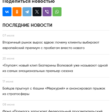
Поделиться новостью
ПОСЛЕДНИЕ НОВОСТИ
07 июля
Вторичный рынок вырос вдвое: почему клиенты выбирают
европейский премиум с пробегом вместо нового
20 июня
«Глупая»: новый клип Екатерины Волковой уже называют одной
из самых эмоциональных премьер сезона
17 июня
Бойцов прыгнул с башни «Меркурий» и анонсировал прыжок
из стратосферы
08 июня
Фонд «Полилог» запускает федеральный просветительский