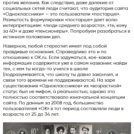
против желания. Как следствие, даже далекие от
социальных сетей люди считают, что аудитория сайта
«Одноклассники» — это пользователи «постарше».
Размытость формулировки «постарше» дает волю
интерпретациям: «люди среднего возраста», «те, кому
за 40» и даже «пенсионеры». Попробуем разобраться в
истинном положении дел.
Наверное, любой стереотип имеет под собой
правдивые основания. Справедливо это и по
отношению к OK.ru. Если задуматься, кое-какая
информация содержится уже в самом названии: найди
тех, с кем ты когда-то учился в школе
(подразумевается, что школу ты давно закончил, и
связи того времени не поддерживаются). На заре
существования «Одноклассников» их «возрастной»
статус был не мифом, а реальностью, однако это
полностью соответствовало изначальной концепции
сайта. По данным за 2008 год, большинство
пользователей «OK» в тот период составляли люди в
возрасте от 25 до 34 лет.