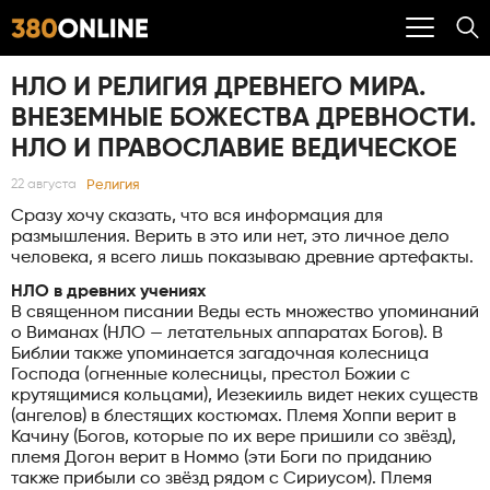
НЛО И РЕЛИГИЯ ДРЕВНЕГО МИРА.
ВНЕЗЕМНЫЕ БОЖЕСТВА ДРЕВНОСТИ.
НЛО И ПРАВОСЛАВИЕ ВЕДИЧЕСКОЕ
Религия
22 августа
Cразу хочу сказать, что вся информация для
размышления. Верить в это или нет, это личное дело
человека, я всего лишь показываю древние артефакты.
НЛО в древних учениях
В священном писании Веды есть множество упоминаний
о Виманах (НЛО — летательных аппаратах Богов). В
Библии также упоминается загадочная колесница
Господа (огненные колесницы, престол Божии с
крутящимися кольцами), Иезекииль видет неких существ
(ангелов) в блестящих костюмах. Племя Хоппи верит в
Качину (Богов, которые по их вере пришили со звёзд),
племя Догон верит в Номмо (эти Боги по приданию
также прибыли со звёзд рядом с Сириусом). Племя