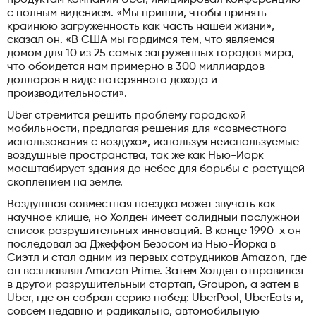
с полным видением. «Мы пришли, чтобы принять
крайнюю загруженность как часть нашей жизни»,
сказал он. «В США мы гордимся тем, что являемся
домом для 10 из 25 самых загруженных городов мира,
что обойдется нам примерно в 300 миллиардов
долларов в виде потерянного дохода и
производительности».
Uber стремится решить проблему городской
мобильности, предлагая решения для «совместного
использования с воздуха», используя неиспользуемые
воздушные пространства, так же как Нью-Йорк
масштабирует здания до небес для борьбы с растущей
скоплением на земле.
Воздушная совместная поездка может звучать как
научное клише, но Холден имеет солидный послужной
список разрушительных инноваций. В конце 1990-х он
последовал за Джеффом Безосом из Нью-Йорка в
Сиэтл и стал одним из первых сотрудников Amazon, где
он возглавлял Amazon Prime. Затем Холден отправился
в другой разрушительный стартап, Groupon, а затем в
Uber, где он собрал серию побед: UberPool, UberEats и,
совсем недавно и радикально, автомобильную