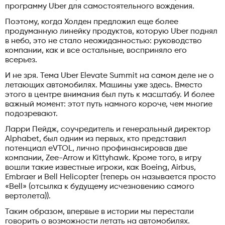
программу Uber для самостоятельного вождения.
Поэтому, когда Холден предложил еще более
продуманную линейку продуктов, которую Uber поднял
в небо, это не стало неожиданностью: руководство
компании, как и все остальные, восприняло его
всерьез.
И не зря. Тема Uber Elevate Summit на самом деле не о
летающих автомобилях. Машины уже здесь. Вместо
этого в центре внимания был путь к масштабу. И более
важный момент: этот путь намного короче, чем многие
подозревают.
Ларри Пейдж, соучредитель и генеральный директор
Alphabet, был одним из первых, кто представил
потенциал eVTOL, лично профинансировав две
компании, Zee-Arrow и Kittyhawk. Кроме того, в игру
вошли такие известные игроки, как Boeing, Airbus,
Embraer и Bell Helicopter (теперь он называется просто
«Bell» (отсылка к будущему исчезновению самого
вертолета)).
Таким образом, впервые в истории мы перестали
говорить о возможности летать на автомобилях.