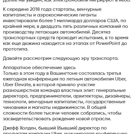
Далее мы увидим, как электромобили мигрируют в небо.
К середине 2018 года стартапы, венчурные
капиталисты и аэрокосмические гиганты
инвестировали более 1 миллиарда долларов США, по
крайней мере, в двадцать пять различных компаний по
производству летающих автомобилей. Десятка
транспортных средств проходит испытания, в то время
как еще дюжина находится на этапах от PowerPoint до
прототипа.
Давайте рассмотрим следующую эру транспорта.
Аппаратное обеспечение здесь
Только в этом году в Вашингтоне состоялась третья
ежегодная конференция по летным автомобилям Uber,
Uber Elevate, в которой приняло участие
разношерстная команда властных элит: генеральные
директора, предприниматели, архитекторы, дизайнеры,
технологи, венчурные капиталисты, государственные
чиновники и магнаты недвижимости. В общей
сложности более тысячи человек собрались, чтобы
засвидетельствовать рождение новой отрасли.
Джефф Холден, бывший (бывший) директор по
продуктам компании Uber, инициировал конференцию