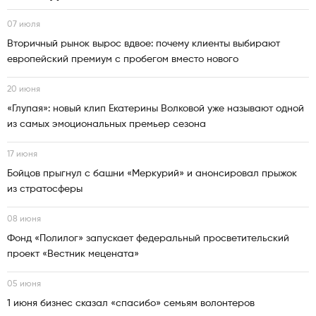
07 июля
Вторичный рынок вырос вдвое: почему клиенты выбирают
европейский премиум с пробегом вместо нового
20 июня
«Глупая»: новый клип Екатерины Волковой уже называют одной
из самых эмоциональных премьер сезона
17 июня
Бойцов прыгнул с башни «Меркурий» и анонсировал прыжок
из стратосферы
08 июня
Фонд «Полилог» запускает федеральный просветительский
проект «Вестник мецената»
05 июня
1 июня бизнес сказал «спасибо» семьям волонтеров