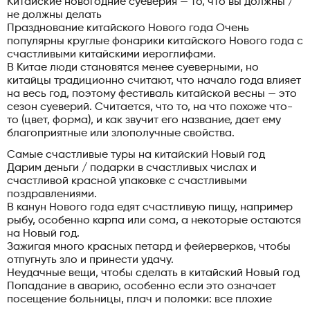
Китайские новогодние суеверия — то, что вы должны /
не должны делать
Празднование китайского Нового года Очень
популярны круглые фонарики китайского Нового года с
счастливыми китайскими иероглифами.
В Китае люди становятся менее суеверными, но
китайцы традиционно считают, что начало года влияет
на весь год, поэтому фестиваль китайской весны — это
сезон суеверий. Считается, что то, на что похоже что-
то (цвет, форма), и как звучит его название, дает ему
благоприятные или злополучные свойства.
Самые счастливые туры на китайский Новый год
Дарим деньги / подарки в счастливых числах и
счастливой красной упаковке с счастливыми
поздравлениями.
В канун Нового года едят счастливую пищу, например
рыбу, особенно карпа или сома, а некоторые остаются
на Новый год.
Зажигая много красных петард и фейерверков, чтобы
отпугнуть зло и принести удачу.
Неудачные вещи, чтобы сделать в китайский Новый год
Попадание в аварию, особенно если это означает
посещение больницы, плач и поломки: все плохие