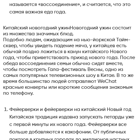
называется «воссоединение», и считается, что это
самая важная еда года.
Китайский новогодний ужинНовогодний ужин состоит
из множества значимых блюд.
Подобно людям, ожидающим на нью-йоркской Тайм-
сквер, чтобы увидеть падение мяча, у китайцев есть
обычай поздно ложиться в канун китайского Нового
года, чтобы приветствовать приход нового года. После
обеда воссоединения семьи обычно сидят вместе,
чтобы посмотреть Гала-фестиваль Весны, одно из
самых популярных телевизионных шоу в Китае. В то же
время большинство людей отправляют WeChat
красные конверты или короткие сообщения знакомым
по телефону.
Фейерверки и фейерверки на китайский Новый год
Китайская традиция издавна запускать петарды уже
с первой минуты их нового года. Фейерверки все
больше добавляются к какофонии. От публичных
показов в крупных городах до миллионов частных