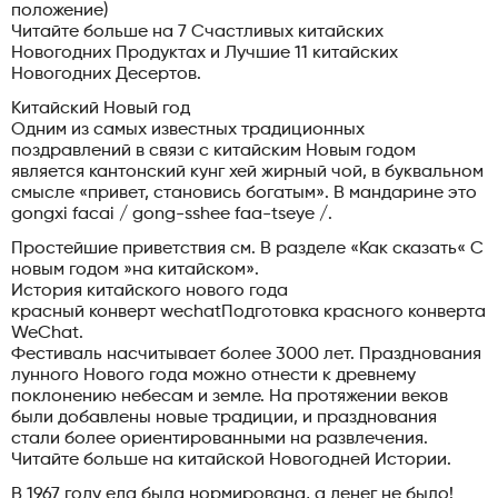
положение)
Читайте больше на 7 Счастливых китайских
Новогодних Продуктах и ​​Лучшие 11 китайских
Новогодних Десертов.
Китайский Новый год
Одним из самых известных традиционных
поздравлений в связи с китайским Новым годом
является кантонский кунг хей жирный чой, в буквальном
смысле «привет, становись богатым». В мандарине это
gongxi facai / gong-sshee faa-tseye /.
Простейшие приветствия см. В разделе «Как сказать« С
новым годом »на китайском».
История китайского нового года
красный конверт wechatПодготовка красного конверта
WeChat.
Фестиваль насчитывает более 3000 лет. Празднования
лунного Нового года можно отнести к древнему
поклонению небесам и земле. На протяжении веков
были добавлены новые традиции, и празднования
стали более ориентированными на развлечения.
Читайте больше на китайской Новогодней Истории.
В 1967 году еда была нормирована, а денег не было!