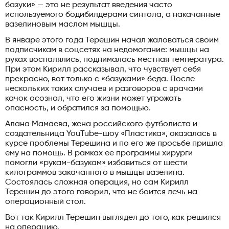
базуки» — это не результат введения часто
используемого бодибилдерами синтола, а накачанные
вазелиновым маслом мышцы.
В январе этого года Терешин начал жаловаться своим
подписчикам в соцсетях на недомогание: мышцы на
руках воспалялись, поднималась местная температура.
При этом Кирилл рассказывал, что чувствует себя
прекрасно, вот только с «базуками» беда. После
нескольких таких случаев и разговоров с врачами
качок осознал, что его жизни может угрожать
опасность, и обратился за помощью.
Алана Мамаева, жена российского футболиста и
создательница YouTube-шоу «Пластика», оказалась в
курсе проблемы Терешина и по его же просьбе пришла
ему на помощь. В рамках ее программы хирурги
помогли «рукам-базукам» избавиться от шести
килограммов закачанного в мышцы вазелина.
Состоялась сложная операция, но сам Кирилл
Терешин до этого говорил, что не боится лечь на
операционный стол.
Вот так Кирилл Терешин выглядел до того, как решился
на операцию.