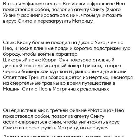
В третьем фильме сестер Вачиоски о франшизе Нео
пожертвовал собой, позволив агенту Смиту (Хьюго
Уивинг) ассимилироваться с ним, чтобы уничтожить
вирус Смита и перезагрузить Матрицу.
Слик: Киану больше походил на Джона Уика, чем на
Нео, и носил длинные пряди и коротко подстриженную
бороду, чтобы войти в характер
Шикарный панк: Кэрри-Энн показала стильный
дисплей как компьютерный хакер Тринити, в паре с
черной байкерской курткой и джинсовыми джинсами
Ответ там: Тринити возвращается из мертвых, несмотря
на смертельные травмы во время путешествия в
Машин-Сити с Нео в Матричных революциях
Он единственный: в третьем фильме «Матрица» Нео
пожертвовал собой, позволив агенту Смиту
ассимилироваться с ним, чтобы уничтожить вирус
Смита и перезагрузить Матрицу, но вернулся