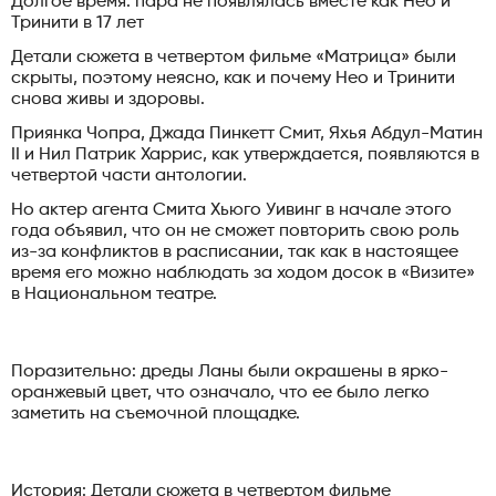
Долгое время: пара не появлялась вместе как Нео и
Тринити в 17 лет
Детали сюжета в четвертом фильме «Матрица» были
скрыты, поэтому неясно, как и почему Нео и Тринити
снова живы и здоровы.
Приянка Чопра, Джада Пинкетт Смит, Яхья Абдул-Матин
II и Нил Патрик Харрис, как утверждается, появляются в
четвертой части антологии.
Но актер агента Смита Хьюго Уивинг в начале этого
года объявил, что он не сможет повторить свою роль
из-за конфликтов в расписании, так как в настоящее
время его можно наблюдать за ходом досок в «Визите»
в Национальном театре.
Поразительно: дреды Ланы были окрашены в ярко-
оранжевый цвет, что означало, что ее было легко
заметить на съемочной площадке.
История: Детали сюжета в четвертом фильме