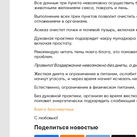
Все данные три пункта невозможно осуществить 
животными желаниями секса, пожрать и лень.
Выполнение всех трех пунктов позволит очистить
отложениями в организме.
Аскеза очистит почки и мочевой пузырь, включая
Духовная практика подзарядит чакру муладхара 
включая простату.
Рекомендую читать темы моего блога, это поможе
проблем.
Правило! Воздержание невозможно без диеты, а ди
Жесткая диета и ограничение в питании, ослабит
начнут угасать, и через время начнет исчезать н
Естественно, ограничение в физическом питании, 
Без духовной практики, организм во время жестк
поможет энергетически подзарядить слабеющий о
Книга безсмертных
С любовью!
Поделиться новостью