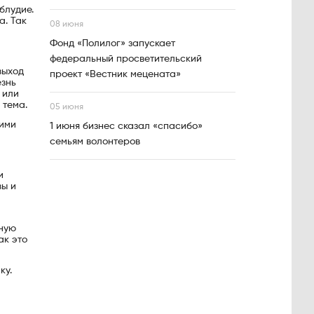
блудие.
а. Так
08 июня
Фонд «Полилог» запускает
федеральный просветительский
выход
проект «Вестник мецената»
езнь
 или
 тема.
05 июня
оими
1 июня бизнес сказал «спасибо»
семьям волонтеров
и
вы и
оную
ак это
ку.