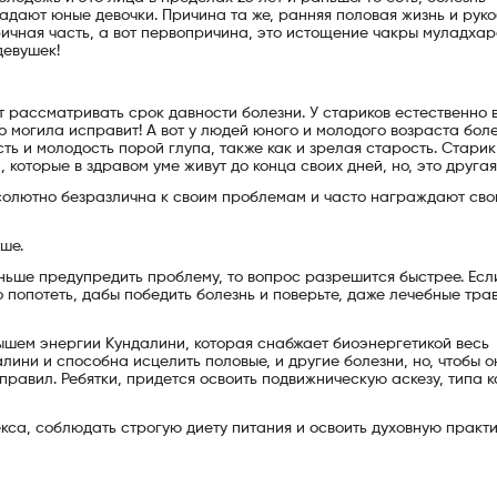
радают юные девочки. Причина та же, ранняя половая жизнь и руко
ричная часть, а вот первопричина, это истощение чакры муладхар
девушек!
ет рассматривать срок давности болезни. У стариков естественно 
о могила исправит! А вот у людей юного и молодого возраста бол
сть и молодость порой глупа, также как и зрелая старость. Старик
 которые в здравом уме живут до конца своих дней, но, это другая
бсолютно безразлична к своим проблемам и часто награждают св
ше.
аньше предупредить проблему, то вопрос разрешится быстрее. Есл
о попотеть, дабы победить болезнь и поверьте, даже лечебные тра
дышем энергии Кундалини, которая снабжает биоэнергетикой весь
лини и способна исцелить половые, и другие болезни, но, чтобы 
правил. Ребятки, придется освоить подвижническую аскезу, типа к
кса, соблюдать строгую диету питания и освоить духовную практи