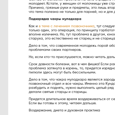
молодеет. Кстати, у женщин от молочницы уже ст
Причина, грязные руки и предметы, это лишь вто
что тема полезна не только для парней, но и для 
Подзарядка чакры муладхара
Как и
в теме с лечением позвоночника
, тут следу
только один, это операция, по принципу горбатог
вполне излечима. Но, тут проблема в другом, юно
старуха, это естественно не старец и не старица,
Дело в том, что современная молодежь порой а
проблемами своих партнеров.
Но, если кто-то прислушается, можно читать даль
Срок давности болезни, вот в чем фишка! Если р
проблема затянута в корень, то, придется изрядн
пилюли здесь могут быть бессильными.
Дело в том, что чакра муладхара является заро
позвоночный отдел и все чакры. Именно эта Кунда
разбудить и поднять, нужно выполнить целый ряд 
делали святые старцы и старицы.
Придется длительное время воздерживаться от се
Если вы готовы к этому, читаем дальше.
Воздержание, диета и духовная практика