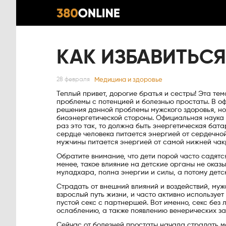
КАК ИЗБАВИТЬСЯ
Медицина и здоровье
28 февраля
Теплый привет, дорогие братья и сестры! Эта те
проблемы с потенцией и болезнью простаты. В о
решения данной проблемы мужского здоровья, но
биоэнергетической стороны. Официальная наука 
раз это так, то должна быть энергетическая бат
сердце человека питается энергией от сердечной
мужчины питается энергией от самой нижней чак
Обратите внимание, что дети порой часто садятс
менее, такое влияние на детские органы не оказы
муладхара, полна энергии и силы, а потому дет
Страдать от внешний влияний и воздействий, мужс
взрослый путь жизни, и часто активно используе
пустой секс с партнершей. Вот именно, секс без
ослаблению, а также появлению венерических з
Сейчас от болезней простаты начала страдать мо