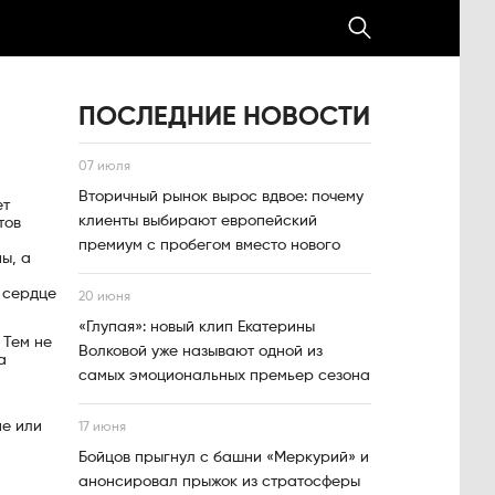
ПОСЛЕДНИЕ НОВОСТИ
07 июля
Вторичный рынок вырос вдвое: почему
ет
клиенты выбирают европейский
тов
премиум с пробегом вместо нового
ы, а
и
е сердце
20 июня
«Глупая»: новый клип Екатерины
 Тем не
Волковой уже называют одной из
а
самых эмоциональных премьер сезона
ие или
17 июня
Бойцов прыгнул с башни «Меркурий» и
анонсировал прыжок из стратосферы