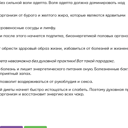
без сильной воли адепта. Воля адепта должна доминировать над
 организм от бурого и желтого жира, которые являются ядовитыми
 кровеносные сосуды и лимфу.
и после этого начнется подпитка, биоэнергетикой половых органо
т обрести здоровый образ жизни, избавиться от болезней и жизне
ета невозможна без духовной практики! Вот такой парадокс.
 болезнь и лишит энергетического питания оную. Болезненные бак
еприятный запах.
позволит воздерживаться от рукоблудия и секса.
ой диеты начнет быстро истощаться и слабеть. Поэтому духовная 
рганизм и восстановит энергию всех чакр.