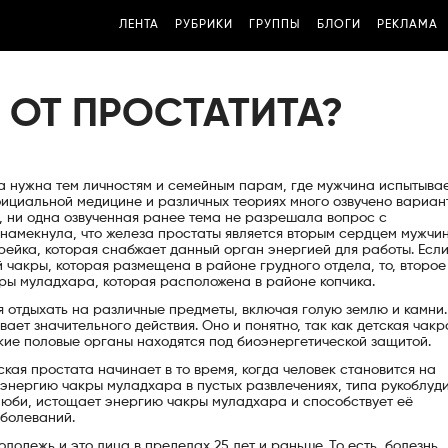
ЛЕНТА
РУБРИКИ
ГРУППЫ
БЛОГИ
РЕКЛАМА
 ОТ ПРОСТАТИТА?
ма нужна тем личностям и семейным парам, где мужчина испытыва
фициальной медицине и различных теориях много озвучено вариан
, ни одна озвученная ранее тема не разрешала вопрос с
намекнула, что железа простаты является вторым сердцем мужчин
арейка, которая снабжает данный орган энергией для работы. Есл
 чакры, которая размещена в районе грудного отдела, то, второ
ры муладхара, которая расположена в районе копчика.
я отдыхать на различные предметы, включая голую землю и камни.
вает значительного действия. Оно и понятно, так как детская чакр
ские половые органы находятся под биоэнергетической защитой.
кая простата начинает в то время, когда человек становится на
т энергию чакры муладхара в пустых развлечениях, типа рукоблуд
 люби, истощает энергию чакры муладхара и способствует её
аболеваний.
лодежь и это лица в пределах 25 лет и раньше. То есть, болезнь