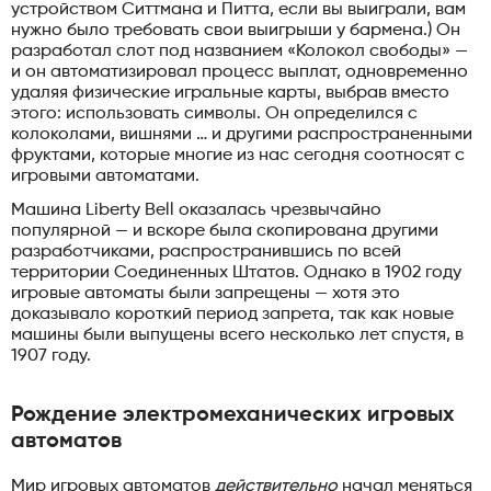
устройством Ситтмана и Питта, если вы выиграли, вам
нужно было требовать свои выигрыши у бармена.) Он
разработал слот под названием «Колокол свободы» —
и он автоматизировал процесс выплат, одновременно
удаляя физические игральные карты, выбрав вместо
этого: использовать символы. Он определился с
колоколами, вишнями … и другими распространенными
фруктами, которые многие из нас сегодня соотносят с
игровыми автоматами.
Машина Liberty Bell оказалась чрезвычайно
популярной — и вскоре была скопирована другими
разработчиками, распространившись по всей
территории Соединенных Штатов. Однако в 1902 году
игровые автоматы были запрещены — хотя это
доказывало короткий период запрета, так как новые
машины были выпущены всего несколько лет спустя, в
1907 году.
Рождение электромеханических игровых
автоматов
Мир игровых автоматов
действительно
начал меняться