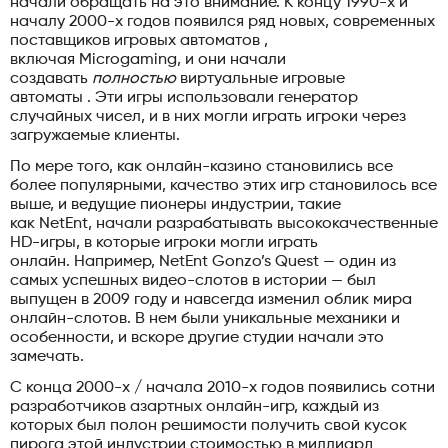
начали обращать на это внимание. К концу 1990-х и
началу 2000-х годов появился ряд новых, современных
поставщиков игровых автоматов ,
включая Microgaming, и они начали
создавать
полностью
виртуальные игровые
автоматы . Эти игры использовали генератор
случайных чисел, и в них могли играть игроки через
загружаемые клиенты.
По мере того, как онлайн-казино становились все
более популярными, качество этих игр становилось все
выше, и ведущие пионеры индустрии, такие
как NetEnt, начали разрабатывать высококачественные
HD-игры, в которые игроки могли играть
онлайн. Например, NetEnt Gonzo’s Quest — один из
самых успешных видео-слотов в истории — был
выпущен в 2009 году и навсегда изменил облик мира
онлайн-слотов. В нем были уникальные механики и
особенности, и вскоре другие студии начали это
замечать.
С конца 2000-х / начала 2010-х годов появились сотни
разработчиков азартных онлайн-игр, каждый из
которых был полон решимости получить свой кусок
пирога этой индустрии стоимостью в миллиард