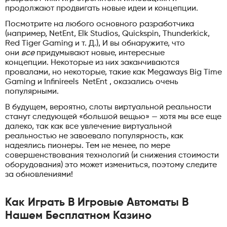
продолжают продвигать новые идеи и концепции.
Посмотрите на любого основного разработчика
(например, NetEnt, Elk Studios, Quickspin, Thunderkick,
Red Tiger Gaming и т. Д.), И вы обнаружите, что
они
все
придумывают новые, интересные
концепции. Некоторые из них заканчиваются
провалами, но некоторые, такие как Megaways Big Time
Gaming и Infinireels NetEnt , оказались очень
популярными.
В будущем, вероятно, слоты виртуальной реальности
станут следующей «большой вещью» — хотя мы все еще
далеко, так как все увлечение виртуальной
реальностью не завоевало популярность, как
надеялись пионеры. Тем не менее, по мере
совершенствования технологий (и снижения стоимости
оборудования) это может измениться, поэтому следите
за обновлениями!
Как Играть В Игровые Автоматы В
Нашем Бесплатном Казино