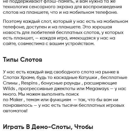
не поддерживают флэш-память, и вам нужна та же
технология сенсорного экрана для воспроизведения
слотов на планшете, что и на мобильном телефоне.
Поэтому каждый слот, который у нас есть на мобильном
телефоне, доступен и на планшете. Это хорошая
новость для любителей бесплатных слотов, у которых
есть планшет, — каждая игра, имеющаяся у нас на
сайте, совместима с вашим устройством.
Типы Слотов
У нас есть каждый вид свободного слота на рынке в
Слотах Храме, будь то каскадные Катушки , бесплатные
Спины , Respins , бонусные раунды , расширяющие
Wilds , прогрессивные джекпоты или Megaways — у нас
много. Мы можем выполнять поиск
по Maker , темам или функциям — так, что бы вам ни
понравилось — у нас есть тысячи бесплатных игровых
автоматов!
Играть В Демо-Слоты, Чтобы