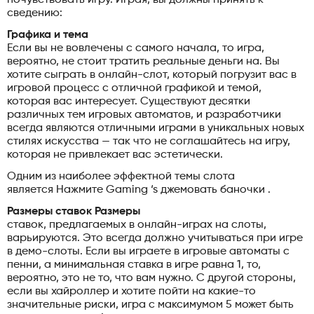
сведению:
Графика и тема
Если вы не вовлечены с самого начала, то игра,
вероятно, не стоит тратить реальные деньги на. Вы
хотите сыграть в онлайн-слот, который погрузит вас в
игровой процесс с отличной графикой и темой,
которая вас интересует. Существуют десятки
различных тем игровых автоматов, и разработчики
всегда являются отличными играми в уникальных новых
стилях искусства — так что не соглашайтесь на игру,
которая не привлекает вас эстетически.
Одним из наиболее эффектной темы слота
является Нажмите Gaming ‘s джемовать баночки .
Размеры ставок Размеры
ставок, предлагаемых в онлайн-играх на слоты,
варьируются. Это всегда должно учитываться при игре
в демо-слоты. Если вы играете в игровые автоматы с
пенни, а минимальная ставка в игре равна 1, то,
вероятно, это не то, что вам нужно. С другой стороны,
если вы хайроллер и хотите пойти на какие-то
значительные риски, игра с максимумом 5 может быть