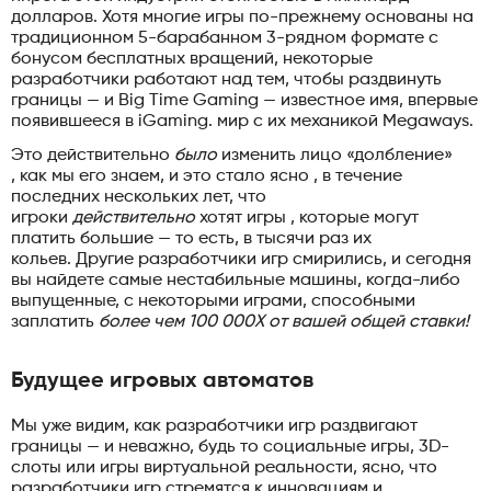
долларов. Хотя многие игры по-прежнему основаны на
традиционном 5-барабанном 3-рядном формате с
бонусом бесплатных вращений, некоторые
разработчики работают над тем, чтобы раздвинуть
границы — и Big Time Gaming — известное имя, впервые
появившееся в iGaming. мир с их механикой Megaways.
Это действительно
было
изменить лицо «долбление»
, как мы его знаем, и это стало ясно , в течение
последних нескольких лет, что
игроки
действительно
хотят игры , которые могут
платить большие — то есть, в тысячи раз их
кольев. Другие разработчики игр смирились, и сегодня
вы найдете самые нестабильные машины, когда-либо
выпущенные, с некоторыми играми, способными
заплатить
более чем 100 000X от вашей общей ставки!
Будущее игровых автоматов
Мы уже видим, как разработчики игр раздвигают
границы — и неважно, будь то социальные игры, 3D-
слоты или игры виртуальной реальности, ясно, что
разработчики игр стремятся к инновациям и