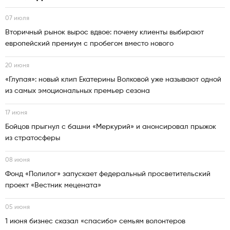
07 июля
Вторичный рынок вырос вдвое: почему клиенты выбирают
европейский премиум с пробегом вместо нового
20 июня
«Глупая»: новый клип Екатерины Волковой уже называют одной
из самых эмоциональных премьер сезона
17 июня
Бойцов прыгнул с башни «Меркурий» и анонсировал прыжок
из стратосферы
08 июня
Фонд «Полилог» запускает федеральный просветительский
проект «Вестник мецената»
05 июня
1 июня бизнес сказал «спасибо» семьям волонтеров