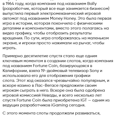
в 1964 году, когда компания под названием Bally
(разработчик, который все еще занимается бизнесом)
выпустила первый электромеханический игровой
автомат под названием Money Honey. Это была первая
игра в истории, которая покончила с физическими
деталями и компонентами, вместо этого полагаясь на
видео графику, чтобы отобразить результаты
вращения. По сути, игра отображалась на маленьком
экране, и игроки просто нажимали на рычаг, чтобы
играть.
Примерно десятилетие спустя стало еще одним
ключевым моментом в создании слотов, когда компания
под названием Fortune Coin, базирующаяся в
Калифорнии, взяла 19-дюймовый телевизор Sony и
использовала его для отображения графики
слота. Этот ход оказался чрезвычайно популярным, и
вскоре казино в Лас-Вегасе предложили своим
игрокам сыграть в него. Вскоре она была одобрена
игровой комиссией Невады, и всего несколько лет
спустя Fortune Coin была приобретена IGT — одним из
ведущих разработчиков iGaming сегодня.
С этого момента слоты продолжали развиваться,