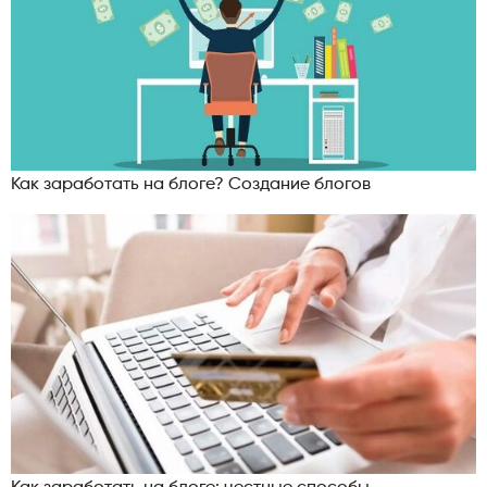
Как заработать на блоге? Создание блогов