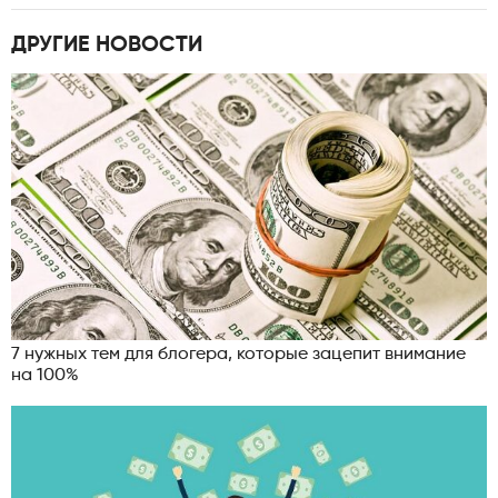
ДРУГИЕ НОВОСТИ
7 нужных тем для блогера, которые зацепит внимание
на 100%