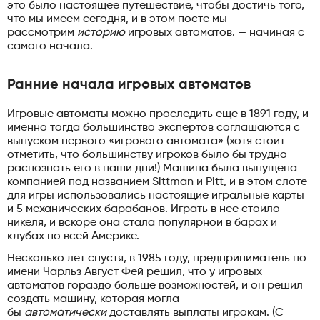
это было настоящее путешествие, чтобы достичь того,
что мы имеем сегодня, и в этом посте мы
рассмотрим
историю
игровых автоматов. — начиная с
самого начала.
Ранние начала игровых автоматов
Игровые автоматы можно проследить еще в 1891 году, и
именно тогда большинство экспертов соглашаются с
выпуском первого «игрового автомата» (хотя стоит
отметить, что большинству игроков было бы трудно
распознать его в наши дни!) Машина была выпущена
компанией под названием Sittman и Pitt, и в этом слоте
для игры использовались настоящие игральные карты
и 5 механических барабанов. Играть в нее стоило
никеля, и вскоре она стала популярной в барах и
клубах по всей Америке.
Несколько лет спустя, в 1985 году, предприниматель по
имени Чарльз Август Фей решил, что у игровых
автоматов гораздо больше возможностей, и он решил
создать машину, которая могла
бы
автоматически
доставлять выплаты игрокам. (С