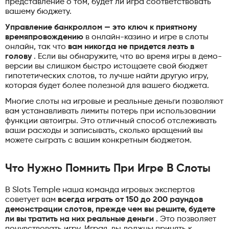
представление о том, будет ли игра соответствовать
вашему бюджету.
Управление банкроллом — это ключ к приятному
времяпровождению
в онлайн-казино и игре в слоты
онлайн, так что
вам никогда не придется лезть в
голову
. Если вы обнаружите, что во время игры в демо-
версии вы слишком быстро истощаете свой бюджет
гипотетических слотов, то лучше найти другую игру,
которая будет более полезной для вашего бюджета.
Многие слоты на игровые и реальные деньги позволяют
вам устанавливать лимиты потерь при использовании
функции автоигры. Это отличный способ отслеживать
ваши расходы и записывать, сколько вращений вы
можете сыграть с вашим конкретным бюджетом.
Что Нужно Помнить При Игре В Слоты
В Slots Temple наша команда игровых экспертов
советует вам
всегда играть от 150 до 200 раундов
демонстрации слотов, прежде чем вы решите, будете
ли вы тратить на них реальные деньги
. Это позволяет
почувствовать игру. Играя, вы должны принять к