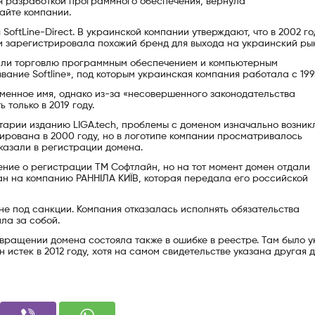
ся разработкой программного обеспечения, вернула
сайте компании.
oftLine-Direct. В украинской компании утверждают, что в 2002 го
и зарегистрировала похожий бренд для выхода на украинский ры
чали торговлю программным обеспечением и компьютерным
ание Softline», под которым украинская компания работала с 199
доменное имя, однако из-за «несовершенного законодательства
 только в 2019 году.
тарии изданию LIGA.tech, проблемы с доменом изначально возник
рирована в 2000 году, но в логотипе компании просматривалось
казали в регистрации домена.
ение о регистрации ТМ Софтлайн, но на тот момент домен отдали
н на компанию РАННІЛА КИЇВ, которая передала его российской
не под санкции. Компания отказалась исполнять обязательства
ла за собой.
вращении домена состояла также в ошибке в реестре. Там было у
 истек в 2012 году, хотя на самом свидетельстве указана другая 