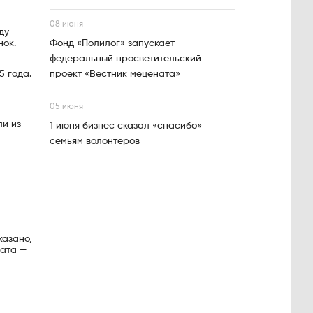
08 июня
ду
нок.
Фонд «Полилог» запускает
федеральный просветительский
5 года.
проект «Вестник мецената»
05 июня
ли из-
1 июня бизнес сказал «спасибо»
семьям волонтеров
казано,
дата —