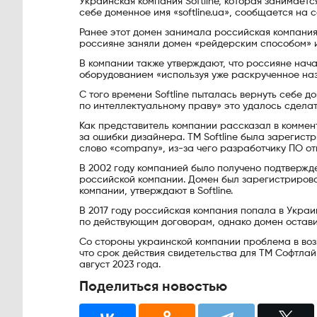
Украинская компания Softline, которая занимает
себе доменное имя «softline.ua», сообщается на 
Ранее этот домен занимала российская компания S
россияне заняли домен «рейдерским способом» 
В компании также утверждают, что россияне на
оборудованием «используя уже раскрученное назв
С того времени Softline пыталась вернуть себе 
по интеллектуальному праву» это удалось сделать
Как представитель компании рассказал в коммен
за ошибки дизайнера. ТМ Softline была зарегист
слово «company», из-за чего разработчику ПО от
В 2002 году компанией было получено подтвержд
российской компании. Домен был зарегистрирова
компании, утверждают в Softline.
В 2017 году российская компания попала в Украи
по действующим договорам, однако домен остави
Со стороны украинской компании проблема в воз
что срок действия свидетельства для ТМ Софтлайн
август 2023 года.
Поделиться новостью