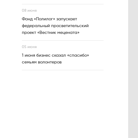
08 июня
Фонд «Полилог» запускает
федеральный просветительский
проект «Вестник мецената»
05 июня
1 июня бизнес сказал «спасибо»
семьям волонтеров