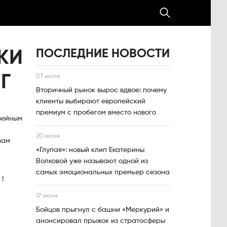
ПОСЛЕДНИЕ НОВОСТИ
КИ
Г
07 июля
Вторичный рынок вырос вдвое: почему
клиенты выбирают европейский
премиум с пробегом вместо нового
вейным
20 июня
вам
«Глупая»: новый клип Екатерины
Волковой уже называют одной из
самых эмоциональных премьер сезона
!
17 июня
Бойцов прыгнул с башни «Меркурий» и
анонсировал прыжок из стратосферы