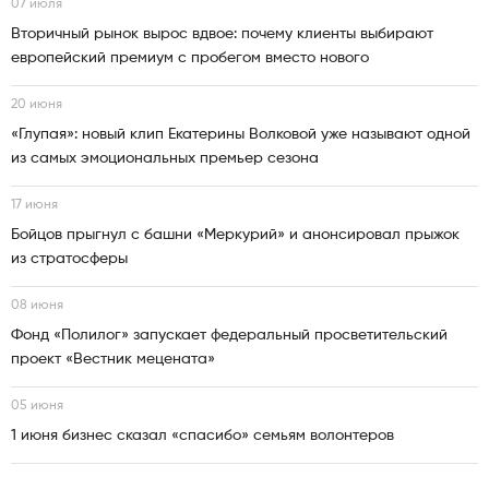
07 июля
Вторичный рынок вырос вдвое: почему клиенты выбирают
европейский премиум с пробегом вместо нового
20 июня
«Глупая»: новый клип Екатерины Волковой уже называют одной
из самых эмоциональных премьер сезона
17 июня
Бойцов прыгнул с башни «Меркурий» и анонсировал прыжок
из стратосферы
08 июня
Фонд «Полилог» запускает федеральный просветительский
проект «Вестник мецената»
05 июня
1 июня бизнес сказал «спасибо» семьям волонтеров