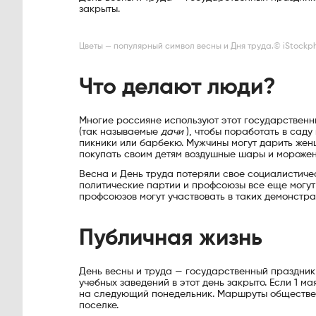
закрыты.
Цветы — популярный символ весны и Дня труда.© iStockph
Что делают люди?
Многие россияне используют этот государственны
(так называемые
дачи
), чтобы поработать в саду
пикники или барбекю. Мужчины могут дарить жен
покупать своим детям воздушные шары и морожено
Весна и День труда потеряли свое социалистиче
политические партии и профсоюзы все еще могут 
профсоюзов могут участвовать в таких демонстра
Публичная жизнь
День весны и труда — государственный праздник 
учебных заведений в этот день закрыто. Если 1 
на следующий понедельник. Маршруты обществен
поселке.