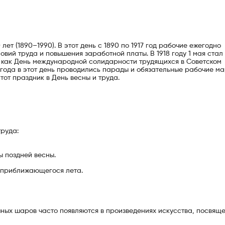
ет (1890–1990). В этот день с 1890 по 1917 год рабочие ежегодно
овий труда и повышения заработной платы. В 1918 году 1 мая стал
 как День международной солидарности трудящихся в Советском
 года в этот день проводились парады и обязательные рабочие ма
от праздник в День весны и труда.
руда:
ы поздней весны.
 приближающегося лета.
шных шаров часто появляются в произведениях искусства, посвящ