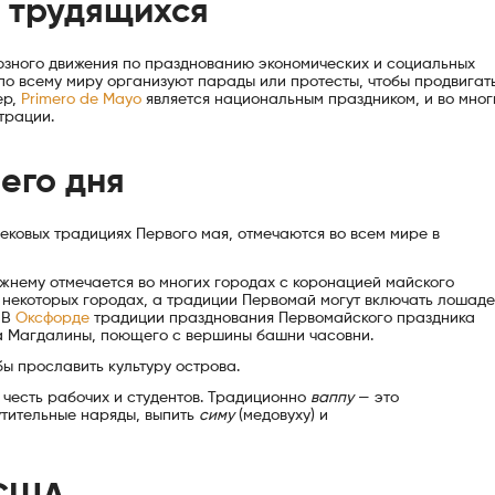
 трудящихся
юзного движения по празднованию экономических и социальных
по всему миру организуют парады или протесты, чтобы продвигат
ер,
Primero de Mayo
является национальным праздником, и во мног
трации.
его дня
ковых традициях Первого мая, отмечаются во всем мире в
жнему отмечается во многих городах с коронацией майского
 некоторых городах, а традиции Первомай могут включать лошад
 В
Оксфорде
традиции празднования Первомайского праздника
жа Магдалины, поющего с вершины башни часовни.
ы прославить культуру острова.
 честь рабочих и студентов. Традиционно
ваппу
— это
мутительные наряды, выпить
симу
(медовуху) и