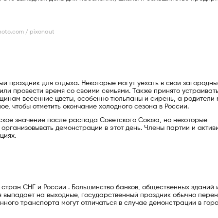
oto.com / pixonaut
й праздник для отдыха. Некоторые могут уехать в свои загородн
 или провести время со своими семьями. Также принято устраиват
щинам весенние цветы, особенно тюльпаны и сирень, а родители 
е, чтобы отметить окончание холодного сезона в России.
ское значение после распада Советского Союза, но некоторые
организовывать демонстрации в этот день. Члены партии и актив
циях.
стран СНГ и России . Большинство банков, общественных зданий 
мая выпадает на выходные, государственный праздник обычно пере
ного транспорта могут отличаться в случае демонстрации в гор