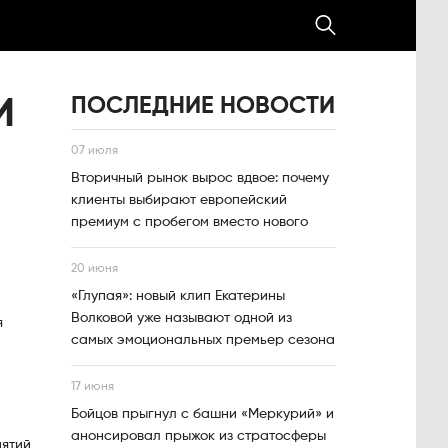
ПОСЛЕДНИЕ НОВОСТИ
И
07 июля
Вторичный рынок вырос вдвое: почему
клиенты выбирают европейский
премиум с пробегом вместо нового
20 июня
«Глупая»: новый клип Екатерины
Волковой уже называют одной из
я
самых эмоциональных премьер сезона
17 июня
Бойцов прыгнул с башни «Меркурий» и
анонсировал прыжок из стратосферы
иятий