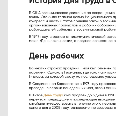
История Дня труда в
В США восьмичасовое движение по сокращению р
войны. Это было главной целью Национального про
конгресс и шесть штатов приняли закон о восьм
организованных промыслов и рабочих собраний р
работодателей соблюдать восьмичасовой рабочи
В 1947 году, в разгар антикоммунистической ис
мая в «День лояльности», а позднее совместное
День рабочих
Во многих странах праздник 1 мая был отмечен
партиями. Однако в Германии, где такая агитация
Гитлера, за которой сразу же последовало упра
В Соединенном Королевстве в 1978 году профсо
проведен в первый понедельник мая, чтобы мини
В Китае
День труда
был продлен до 3 дней в 199
перенеся предыдущие и последующие выходные в
китайцев путешествовать в течение этого период
одного дня в 2008 году, одновременно возродив 