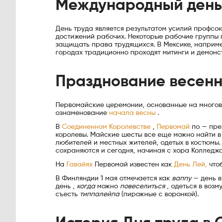
Международный день
День труда является результатом усилий профсо
достижений рабочих. Некоторые рабочие группы 
защищать права трудящихся. В Мексике, наприм
городах традиционно проходят митинги и демонс
Празднование весенн
Первомайские церемонии, основанные на многове
ознаменование
начала весны
.
В
Соединенном Королевстве
,
Первомай
по — пре
королевы. Майские шесты все еще можно найти в
любителей и местных жителей, одетых в костюмы.
сохраняются и сегодня, начиная с хора Коллед
На
Гавайях
Первомай известен как
День Лей,
чтоб
В Финляндии 1 мая отмечается как
ваппу
— день в
день ,
когда
можно
повеселиться
, одеться в воз
съесть
типпалейпа
(пирожные с воронкой).