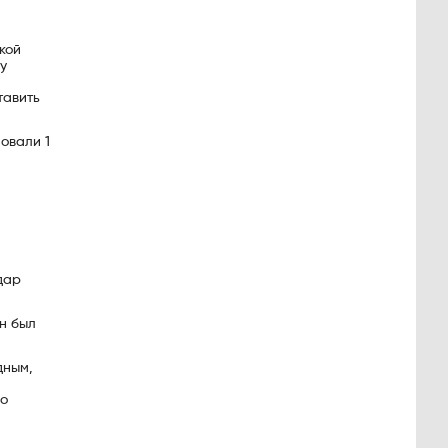
кой
у
тавить
овали 1
дар
н был
дным,
до