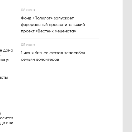
08 июня
Фонд «Полилог» запускает
федеральный просветительский
проект «Вестник мецената»
05 июня
ые дома
1 июня бизнес сказал «спасибо»
ь
семьям волонтеров
могут
исты
и
носится
оде или