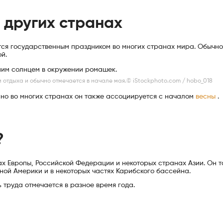
в других странах
тся государственным праздником во многих странах мира. Обычно
й.
 ​​отдыха и обычно отмечается в начале мая.© iStockphoto.com / hobo_018
 но во многих странах он также ассоциируется с началом
весны
.
?
ах Европы, Российской Федерации и некоторых странах Азии. Он 
ой Америки и в некоторых частях Карибского бассейна.
 труда отмечается в разное время года.