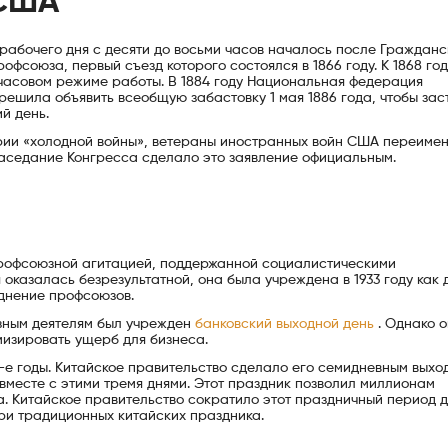
 США
абочего дня с десяти до восьми часов началось после Гражданс
фсоюза, первый съезд которого состоялся в 1866 году. К 1868 год
ичасовом режиме работы. В 1884 году Национальная федерация
ешила объявить всеобщую забастовку 1 мая 1886 года, чтобы зас
й день.
терии «холодной войны», ветераны иностранных войн США переимен
 заседание Конгресса сделало это заявление официальным.
 профсоюзной агитацией, поддержанной социалистическими
 оказалась безрезультатной, она была учреждена в 1933 году как 
зднение профсоюзов.
юзным деятелям был учрежден
банковский выходной день
. Однако о
мизировать ущерб для бизнеса.
0-е годы. Китайское правительство сделало его семидневным выхо
месте с этими тремя днями. Этот праздник позволил миллионам
а. Китайское правительство сократило этот праздничный период 
три традиционных китайских праздника.