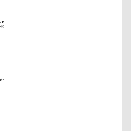
ь и
их
ей-