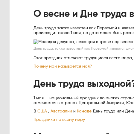
О весне и Дне труда 
День труда также известен как Первомай и являе
происходит около 1 мая, но дата может быть разно
День труда, также известный как Первомай, является днем
Этот праздник отмечают трудящиеся всего мира,
Почему май называется мая?
День труда выходной
1 мая — национальный праздник во многих стран
отмечается в странах Центральной Америки, Южн
В
США
,
Австралии
и
Канаде
День труда или День
Праздники по всему миру