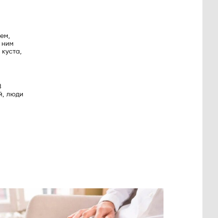
ем,
К ним
 куста,
В
й, люди