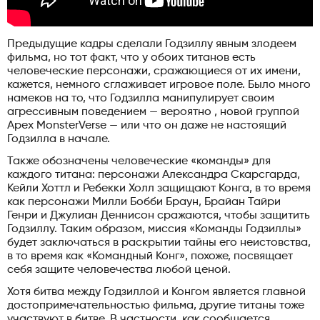
Предыдущие кадры сделали Годзиллу явным злодеем
фильма, но тот факт, что у обоих титанов есть
человеческие персонажи, сражающиеся от их имени,
кажется, немного сглаживает игровое поле. Было много
намеков на то, что Годзилла манипулирует своим
агрессивным поведением — вероятно , новой группой
Apex MonsterVerse — или что он даже не настоящий
Годзилла в начале.
Также обозначены человеческие «команды» для
каждого титана: персонажи Александра Скарсгарда,
Кейли Хоттл и Ребекки Холл защищают Конга, в то время
как персонажи Милли Бобби Браун, Брайан Тайри
Генри и Джулиан Деннисон сражаются, чтобы защитить
Годзиллу. Таким образом, миссия «Команды Годзиллы»
будет заключаться в раскрытии тайны его неистовства,
в то время как «Командный Конг», похоже, посвящает
себя защите человечества любой ценой.
Хотя битва между Годзиллой и Конгом является главной
достопримечательностью фильма, другие титаны тоже
участвуют в битве. В частности, как сообщается,