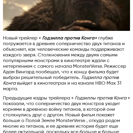
Новый трейлер «
Годзилла против Конга»
глубже
погружается в древнее соперничество двух титанов и
объясняет, как человеческие команды поддерживают
каждого зверя. Столкновения между двумя самыми
популярными монстрами в кинотеатре ждали с
нетерпением с самого начала MonsterVerse. Режиссер
Адам Вингард пообещал, что к концу фильма будет
выбран решительный победитель.
Годзилла против
Конга
выйдет в кинотеатрах и на канале HBO Max 31
марта.
Предыдущие кадры трейлера «
Годзиллы против Конга
»
показали, что соперничество двух монстров уходит
корнями в древнюю войну титанов, в которой они
столкнулись друг с другом. Новый фильм покажет
больше о Полой Земле MonsterVerse , откуда родом
многие из титанов, и ее древняя история будет еще
более актуальной, поскольку все больше и больше