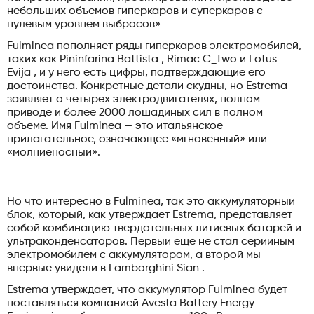
небольших объемов гиперкаров и суперкаров с
нулевым уровнем выбросов»
Fulminea пополняет ряды гиперкаров электромобилей,
таких как Pininfarina Battista , Rimac C_Two и Lotus
Evija , и у него есть цифры, подтверждающие его
достоинства. Конкретные детали скудны, но Estrema
заявляет о четырех электродвигателях, полном
приводе и более 2000 лошадиных сил в полном
объеме. Имя Fulminea — это итальянское
прилагательное, означающее «мгновенный» или
«молниеносный».
Но что интересно в Fulminea, так это аккумуляторный
блок, который, как утверждает Estrema, представляет
собой комбинацию твердотельных литиевых батарей и
ультраконденсаторов. Первый еще не стал серийным
электромобилем с аккумулятором, а второй мы
впервые увидели в Lamborghini Sian .
Estrema утверждает, что аккумулятор Fulminea будет
поставляться компанией Avesta Battery Energy