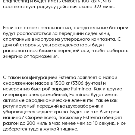
Engineering и будет иметь емкость 100 кВтч, что
соответствует радиусу действия около 323 миль.
Если это станет реальностью, твердотельные батареи
будут располагаться за передними сиденьями,
спрятанные в корпусе из углеродного композита. С
другой стороны, ультраконденсаторы будут
располагаться ближе к передней оси, чтобы собирать
энергию от торможения.
С такой конфигурацией Estrema заявляет о малой
снаряженной массе в 1500 кг (3306 фунтов) и
невероятно быстрой зарядке Fulminea. Как и другие
гиперкары электромобилей, Fulminea будет иметь
активные аэродинамические элементы, такие как
регулируемый передний воздухозаборник и
убирающееся заднее крыло. Будет ли это быстрая
машина? Скорее всего, поскольку Estrema обещает
разгон до 200 миль в час менее чем за 10 секунд, и он
доберется туда в жуткой тишине.