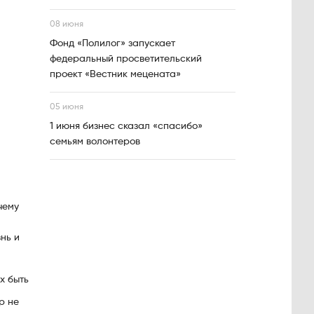
08 июня
Фонд «Полилог» запускает
федеральный просветительский
проект «Вестник мецената»
05 июня
1 июня бизнес сказал «спасибо»
семьям волонтеров
чему
нь и
х быть
р не