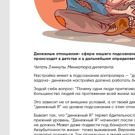
Денежные отношения- сфера нашего подсознания
происходит в детстве и в дальнейшем определяе
Читать 3 минуты. Миниатюра дилетанта.
Настройка имеет в подсознании контролера — “де
задача- денежная настройка должна работать бе
Задай себе вопрос: “Почему одни люди притягива
большинство людей на протяжении всей жизни за
Это зависит не от внешних условий, а от твоей д
“денежный Я” на уровне подсознания с этим отли
Бывает так, что “денежный Я” теряет бдительнос
прежний уровень. “Денежный Я” начинает после э
не должно. Может даже подвести под банкротство
безубыточности жизни- точка выживания. Верхняя
позволит подняться. Так прописано в твоей настр