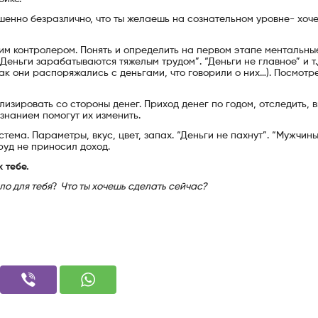
шенно безразлично, что ты желаешь на сознательном уровне- хоч
оим контролером. Понять и определить на первом этапе ментальны
“Деньги зарабатываются тяжелым трудом”. “Деньги не главное” и т.
к они распоряжались с деньгами, что говорили о них…). Посмотре
изировать со стороны денег. Приход денег по годом, отследить, 
знанием помогут их изменить.
ема. Параметры, вкус, цвет, запах. “Деньги не пахнут”. “Мужчины
руд не приносил доход.
 тебе.
ло для тебя
?
Что ты хочешь сделать сейчас?