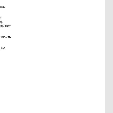
ешь
е
д.
ть нет
выявить
 не