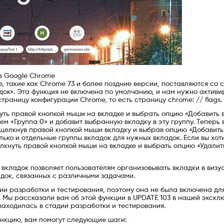
 в Google Chrome
 такие как Chrome 73 и более поздние версии, поставляются со 
док». Эта функция не включена по умолчанию, и нам нужно активи
траницу конфигурации Chrome, то есть страницу chrome: // flags.
уть правой кнопкой мыши на вкладке и выбрать опцию «Добавить 
ем «Группа 0» и добавит выбранную вкладку в эту группу. Теперь 
, щелкнув правой кнопкой мыши вкладку и выбрав опцию «Добавить
ько и отдельные группы вкладок для нужных вкладок. Если вы хот
елкнуть правой кнопкой мыши на вкладке и выбрать опцию «Удалит
вкладок позволяет пользователям организовывать вкладки в визу
док, связанных с различными задачами.
ии разработки и тестирования, поэтому она не была включена дл
. Мы рассказали вам об этой функции в UPDATE 103 в нашей экскл
находилась в стадии разработки и тестирования.
ункцию, вам помогут следующие шаги: