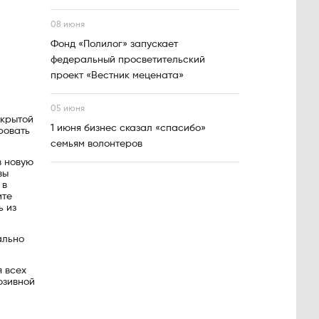
08 июня
Фонд «Полилог» запускает
федеральный просветительский
проект «Вестник мецената»
05 июня
скрытой
1 июня бизнес сказал «спасибо»
ровать
семьям волонтеров
в новую
вы
 в
ите
ь из
ально
я всех
юзивной