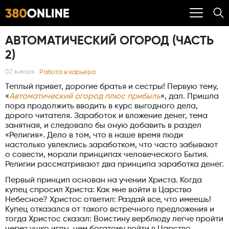
АВТОМАТИЧЕСКИЙ ОГОРОД (ЧАСТЬ
2)
Работа и карьера
02 января
Теплый привет, дорогие братья и сестры! Первую тему,
«
Автоматический огород плюс прибыль
», дал. Пришла
пора продолжить вводить в курс выгодного дела,
дорого читателя. Заработок и вложение денег, тема
занятная, и следовало бы оную добавить в раздел
«Религия». Дело в том, что в наше время люди
настолько увлеклись заработком, что часто забывают
о совести, морали принципах человеческого Бытия.
Религии рассматривают два принципа заработка денег.
Первый принцип основан на учении Христа. Когда
купец спросил Христа: Как мне войти в Царство
Небесное? Христос ответил: Раздай все, что имеешь!
Купец отказался от такого встречного предложения и
тогда Христос сказал: Воистину верблюду легче пройти
через ушко иглы, чем богатому войти в Царство