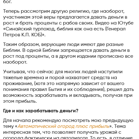
бог.
Теперь рассмотрим другую религию, где наоборот,
участникам этой веры предлагается давать деньги в
рост и брать проценты с рабов своих. Видео на Ютубе
«Синайский турпоход, библия как она есть (Генерал
Петров К.П. КОБ)».
Таким образом, верующие люди имеют две разные
Библии. В одной Библии запрещается давать деньги в
рост под проценты, а в другом издании прописано все
наоборот.
Учитывая, что сейчас для многих людей наступили
тяжелые времена и порой нахватает средств на
проживание, (хотя это напрямую зависит от вашего
понимания правил Бытия и их соблюдения), решил дать
возможность зарабатывать и вкладывать, получая при
этом прибыль.
Где и как зарабатывать деньги?
Для начала рекомендую посмотреть мою предыдущую
тему «
Автоматический огород плюс прибыль
». Тема
интересная тем, что позволяет получать урожай с
огорода фактически на автопилоте. То есть, в отличие