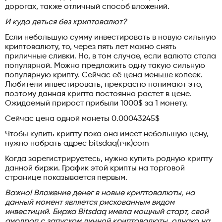
дорогах, также отличный способ вложений.
И куда деться без криптовалют?
Если небольшую сумму инвестировать в новую сильную
криптовалюту, то, через пять лет можно снять
приличные сливки. Но, в том случае, если валюта стала
популярной. Можно предложить одну такую сильную
популярную крипту. Сейчас её цена меньше копеек.
Любители инвестировать, прекрасно понимают это,
поэтому данная крипта постоянно растет в цене.
Ожидаемый прирост прибыли 1000$ за 1 монету.
Сейчас цена одной монеты 0.00043245$
Чтобы купить крипту пока она имеет небольшую цену,
нужно набрать адрес bitsdaq(тчк)com
Когда зарегистрируетесь, нужно купить родную крипту
данной биржи. График этой крипты на торговой
странице показывается первым.
Важно! Вложение денег в новые криптовалюты, на
данный момент является рискованным видом
инвестиций. Биржа Bitsdaq имела мощный старт, свой
аирдроп с запуском личной криптовалюты, однако на