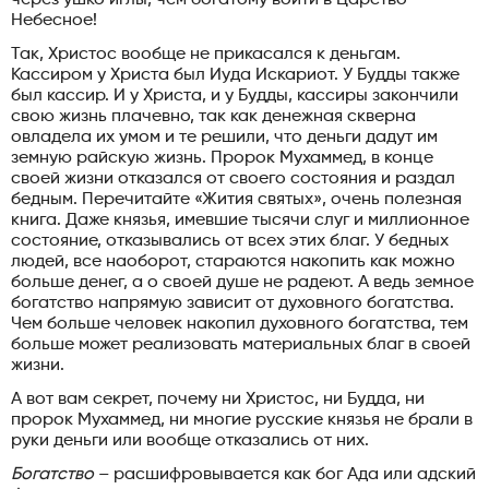
Небесное!
Так, Христос вообще не прикасался к деньгам.
Кассиром у Христа был Иуда Искариот. У Будды также
был кассир. И у Христа, и у Будды, кассиры закончили
свою жизнь плачевно, так как денежная скверна
овладела их умом и те решили, что деньги дадут им
земную райскую жизнь. Пророк Мухаммед, в конце
своей жизни отказался от своего состояния и раздал
бедным. Перечитайте «Жития святых», очень полезная
книга. Даже князья, имевшие тысячи слуг и миллионное
состояние, отказывались от всех этих благ. У бедных
людей, все наоборот, стараются накопить как можно
больше денег, а о своей душе не радеют. А ведь земное
богатство напрямую зависит от духовного богатства.
Чем больше человек накопил духовного богатства, тем
больше может реализовать материальных благ в своей
жизни.
А вот вам секрет, почему ни Христос, ни Будда, ни
пророк Мухаммед, ни многие русские князья не брали в
руки деньги или вообще отказались от них.
Богатство
– расшифровывается как бог Ада или адский